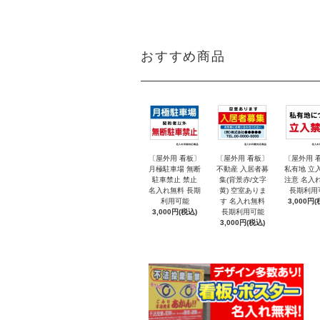
おすすめ商品
〔屋外用 看板〕
〔屋外用 看板〕
〔屋外用 
月極駐車場 無断
不動産 入居者募
私有地 立
駐車禁止 禁止
集(背景赤/文字
注意 名入
名入れ無料 長期
黄) 空室ありま
長期利用
利用可能
す 名入れ無料
3,000円(
3,000円(税込)
長期利用可能
3,000円(税込)