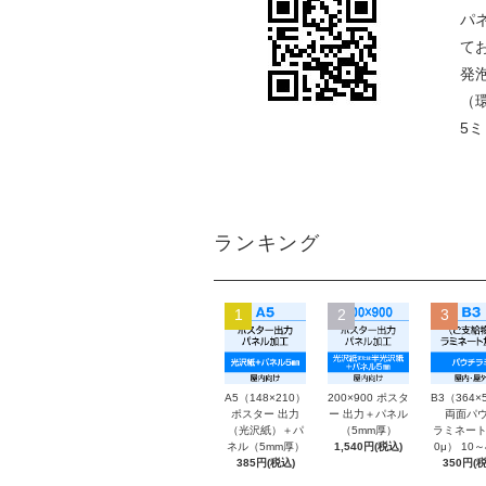
パ
て
発
（
5
ランキング
1
2
3
A5（148×210）
200×900 ポスタ
B3（364×
ポスター 出力
ー 出力＋パネル
両面パウ
（光沢紙）＋パ
（5mm厚）
ラミネート
ネル（5mm厚）
1,540円(税込)
0μ） 10
385円(税込)
350円(税