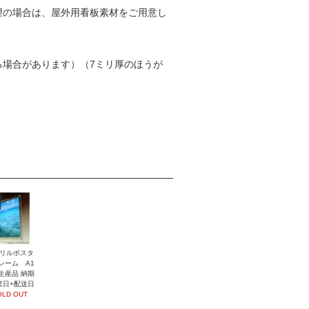
望の場合は、屋外用看板素材をご用意し
る場合があります）（7ミリ厚のほうが
リルポスタ
レーム A1
生産品 納期
業日+配送日
OLD OUT