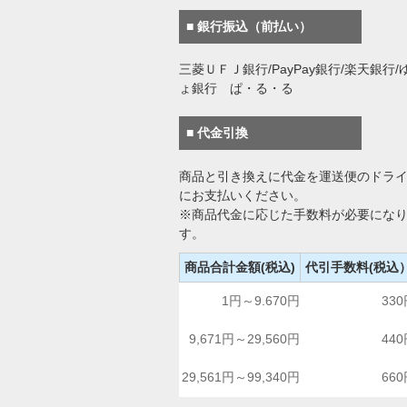
■ 銀行振込（前払い）
三菱ＵＦＪ銀行/PayPay銀行/楽天銀行/
ょ銀行 ぱ・る・る
■ 代金引換
商品と引き換えに代金を運送便のドラ
にお支払いください。
※商品代金に応じた手数料が必要にな
す。
商品合計金額(税込)
代引手数料(税込
1円～9.670円
33
9,671円～29,560円
44
29,561円～99,340円
66