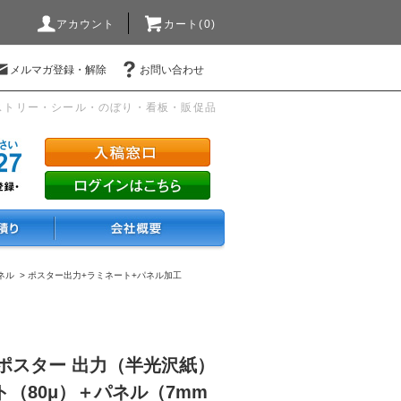
アカウント
カート(0)
メルマガ登録・解除
お問い合わせ
ストリー・シール・のぼり・看板・販促品
ネル
>
ポスター出力+ラミネート+パネル加工
8）ポスター 出力（半光沢紙）
（80μ）＋パネル（7mm