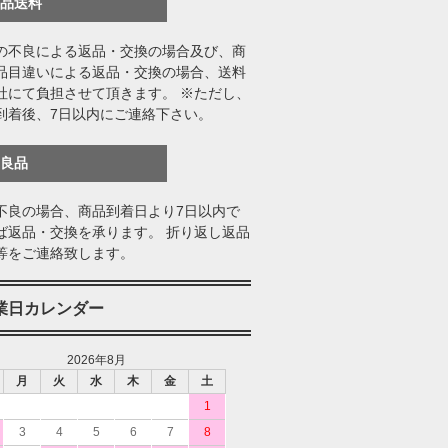
返品送料
の不良による返品・交換の場合及び、商
品目違いによる返品・交換の場合、送料
社にて負担させて頂きます。 ※ただし、
到着後、7日以内にご連絡下さい。
不良品
不良の場合、商品到着日より7日以内で
ば返品・交換を承ります。 折り返し返品
等をご連絡致します。
業日カレンダー
2026年8月
月
火
水
木
金
土
1
3
4
5
6
7
8