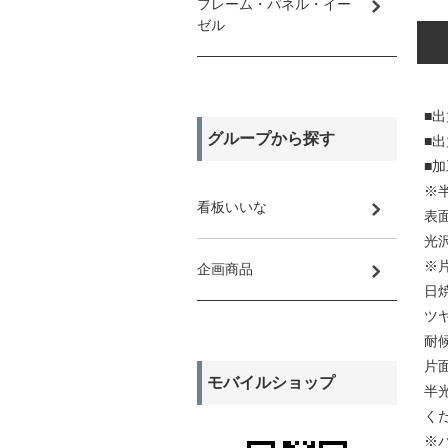
フレーム・パネル・イー
ゼル
■
グループから探す
■
■
※
看板いいな
表
光
※
企画商品
日
ツ
耐
片
モバイルショップ
半
く
※