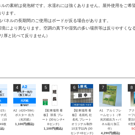
ネルの素材は発泡材です。水濡れには強くありません。屋外使用をご希
おります。
泡パネルの長期間のご使用はボードが反る場合があります。
環境により異なります。空調の真下や湿気の多い場所等は反りやすくな
ミリ厚と比べて反りません）
4
5
6
7
8
515）
A2（420×594）
【駐車場用 看
【駐車場用 看
A1 アルミフレ
アク
チ式
ポスター 出力
板】 班長 プレ
板】 名前札 社
ームセット（半
ーフ
（10
（光沢紙）
ート (30センチ×
名札 プレート
光沢紙出力＋パ
受注
～49枚
1,100円(税込)
8センチ)
オリジナル制作
ネル貼り加工
6営
込)
1,100円(税込)
10文字以内 (30
付）
S
センチ×8センチ)
4,290円(税込)