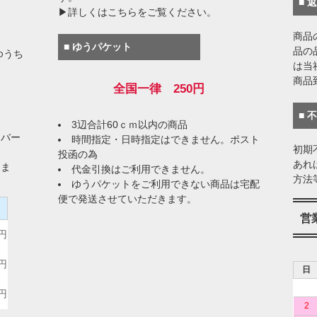
■ 
▶詳しくはこちらをご覧ください。
商品
■ ゆうパケット
品の
ゆうち
は当
商品
全国一律 250円
■ 
3辺合計60ｃｍ以内の商品
イバー
時間指定・日時指定はできません。ポスト
初期
投函の為
あれ
りま
代金引換はご利用できません。
方法
ゆうパケットをご利用できない商品は宅配
便で発送させていただきます。
）
営
0円
0円
日
0円
2