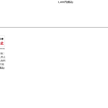
1,400円(税込)
看板〕
入禁止
れ無料
可能
税込)