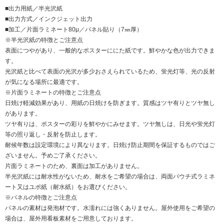
■出力用紙／半光沢紙
■出力方式／インクジェット出力
■加工／片面ラミネート80μ／パネル貼り（7㎜厚）
※半光沢紙の特徴とご注意点
表面につやがあり、一般的なポスターににた紙です。鮮やかな色が出力できま
す。
光沢紙と比べて表面の光沢が多少おさえられているため、蛍光灯等、光の反射
が気になる場所に最適です。
※片面ラミネートの特徴とご注意点
日焼け軽減効果があり、用紙の日焼けを防ぎます。質感はツヤ有りとツヤ無し
があります。
ツヤ有りは、ポスターの彩りを鮮やかにみせます。ツヤ無しは、日光や蛍光灯
等の照り返し・反射を防止します。
耐候年数は設定環境により異なります。日焼け防止期間を保証するものではご
ざいません。予めご了承ください。
片面ラミネートのため、裏面は加工がありません。
半光沢紙には耐水性がないため、耐水をご希望の場合は、両面パウチ式ラミネ
ート又はユポ紙（耐水紙）をお選びください。
※パネルの特徴とご注意点
パネルの素材は発泡材です。水濡れには強くありません。屋外使用をご希望の
場合は、屋外用看板素材をご用意しております。