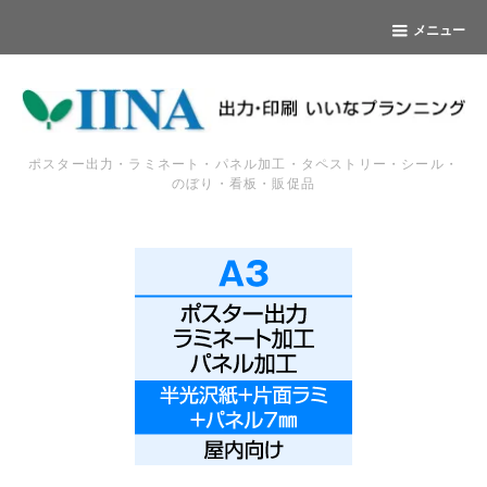
メニュー
ポスター出力・ラミネート・パネル加工・タペストリー・シール・
のぼり・看板・販促品