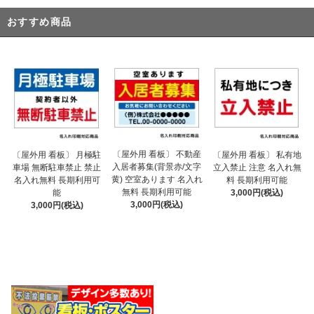
おすすめ商品
〔屋外用 看板〕 不動産
〔屋外用 看板〕 月極駐
〔屋外用 看板〕 私有地
入居者募集(背景赤/文字
車場 無断駐車禁止 禁止
立入禁止 注意 名入れ無
黄) 空室あります 名入れ
名入れ無料 長期利用可
料 長期利用可能
無料 長期利用可能
能
3,000円(税込)
3,000円(税込)
3,000円(税込)