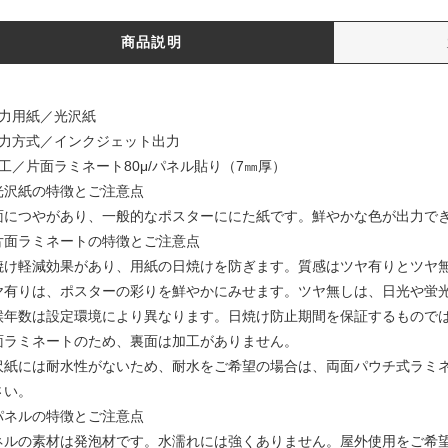
商品説明
出力用紙／光沢紙
出力方式／インクジェット出力
加工／片面ラミネート80μ/パネル貼り（7㎜厚）
光沢紙の特徴とご注意点
面につやがあり、一般的なポスターににた紙です。鮮やかな色が出力で
片面ラミネートの特徴とご注意点
焼け軽減効果があり、用紙の日焼けを防ぎます。質感はツヤ有りとツヤ
ヤ有りは、ポスターの彩りを鮮やかにみせます。ツヤ無しは、日光や蛍
候年数は設定環境により異なります。日焼け防止期間を保証するもので
面ラミネートのため、裏面は加工がありません。
沢紙には耐水性がないため、耐水をご希望の場合は、両面パウチ式ラミ
さい。
パネルの特徴とご注意点
ネルの素材は発泡材です。水濡れには強くありません。屋外使用をご希