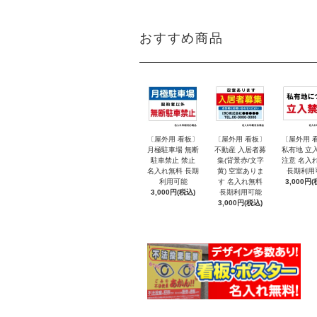
おすすめ商品
〔屋外用 看板〕
〔屋外用 看板〕
〔屋外用 
月極駐車場 無断
不動産 入居者募
私有地 立
駐車禁止 禁止
集(背景赤/文字
注意 名入
名入れ無料 長期
黄) 空室ありま
長期利用
利用可能
す 名入れ無料
3,000円(
3,000円(税込)
長期利用可能
3,000円(税込)