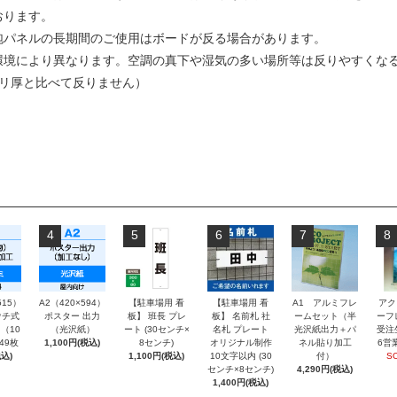
おります。
泡パネルの長期間のご使用はボードが反る場合があります。
環境により異なります。空調の真下や湿気の多い場所等は反りやすくな
ミリ厚と比べて反りません）
4
5
6
7
8
515）
A2（420×594）
【駐車場用 看
【駐車場用 看
A1 アルミフレ
アク
チ式
ポスター 出力
板】 班長 プレ
板】 名前札 社
ームセット（半
ーフ
（10
（光沢紙）
ート (30センチ×
名札 プレート
光沢紙出力＋パ
受注
～49枚
1,100円(税込)
8センチ)
オリジナル制作
ネル貼り加工
6営
込)
1,100円(税込)
10文字以内 (30
付）
S
センチ×8センチ)
4,290円(税込)
1,400円(税込)