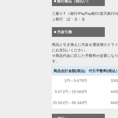
■ 銀行振込（前払い）
三菱ＵＦＪ銀行/PayPay銀行/楽天銀行/
ょ銀行 ぱ・る・る
■ 代金引換
商品と引き換えに代金を運送便のドラ
にお支払いください。
※商品代金に応じた手数料が必要にな
す。
商品合計金額(税込)
代引手数料(税込
1円～9.670円
33
9,671円～29,560円
44
29,561円～99,340円
66