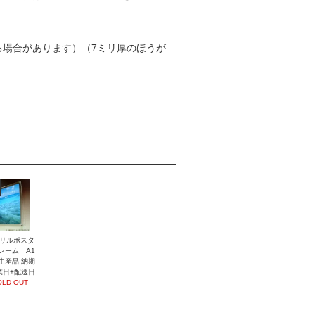
る場合があります）（7ミリ厚のほうが
リルポスタ
レーム A1
生産品 納期
業日+配送日
OLD OUT