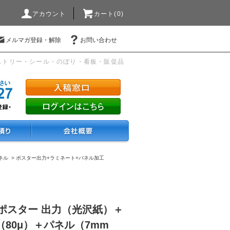
アカウント
カート(0)
メルマガ登録・解除
お問い合わせ
ストリー・シール・のぼり・看板・販促品
ネル
>
ポスター出力+ラミネート+パネル加工
4）ポスター 出力（光沢紙）＋
80μ）＋パネル（7mm