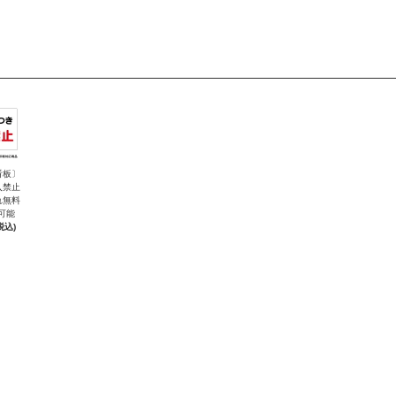
看板〕
入禁止
れ無料
可能
税込)