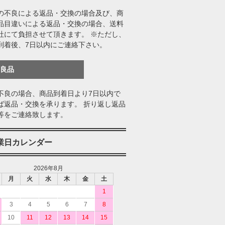
の不良による返品・交換の場合及び、商
品目違いによる返品・交換の場合、送料
社にて負担させて頂きます。 ※ただし、
到着後、7日以内にご連絡下さい。
不良品
不良の場合、商品到着日より7日以内で
ば返品・交換を承ります。 折り返し返品
等をご連絡致します。
業日カレンダー
2026年8月
月
火
水
木
金
土
1
3
4
5
6
7
8
10
11
12
13
14
15