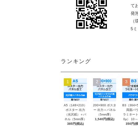
て
発
（
5
ランキング
1
2
3
A5（148×210）
200×900 ポスタ
B3（364×
ポスター 出力
ー 出力＋パネル
両面パウ
（光沢紙）＋パ
（5mm厚）
ラミネート
ネル（5mm厚）
1,540円(税込)
0μ） 10
385円(税込)
350円(税