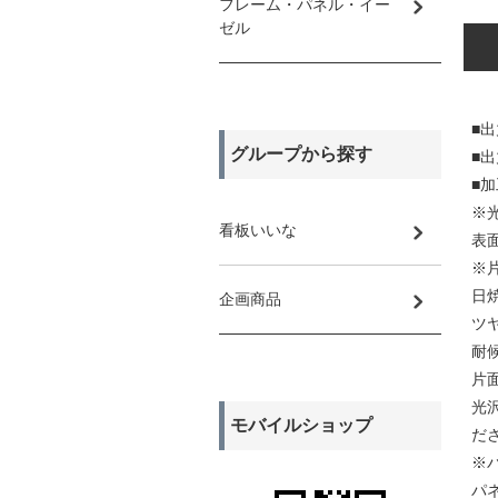
フレーム・パネル・イー
ゼル
■
グループから探す
■
■
※
看板いいな
表
※
日
企画商品
ツ
耐
片
光
モバイルショップ
だ
※
パ