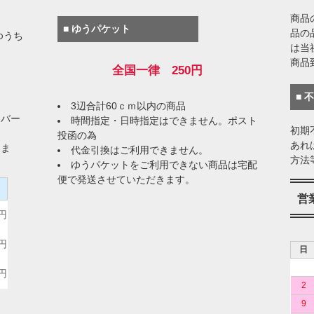
商品
■ ゆうパケット
品の
ゆうち
は当
商品
全国一律 250円
■ 
3辺合計60ｃｍ以内の商品
イバー
時間指定・日時指定はできません。ポスト
初期
投函の為
あれ
りま
代金引換はご利用できません。
方法
ゆうパケットをご利用できない商品は宅配
便で発送させていただきます。
）
営
0円
0円
日
0円
2
9