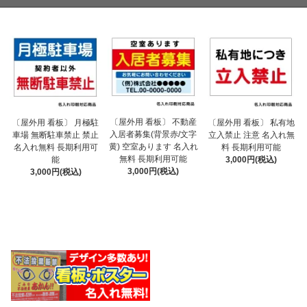
〔屋外用 看板〕 不動産
〔屋外用 看板〕 月極駐
〔屋外用 看板〕 私有地
入居者募集(背景赤/文字
車場 無断駐車禁止 禁止
立入禁止 注意 名入れ無
黄) 空室あります 名入れ
名入れ無料 長期利用可
料 長期利用可能
無料 長期利用可能
能
3,000円(税込)
3,000円(税込)
3,000円(税込)