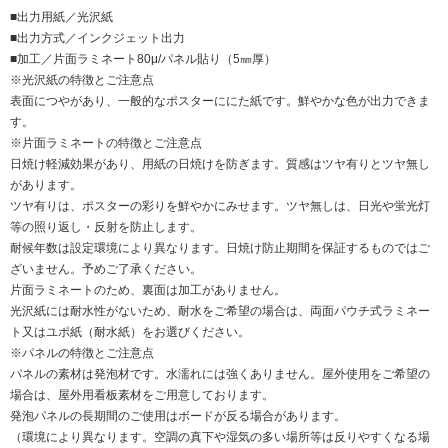
■出力用紙／光沢紙
■出力方式／インクジェット出力
■加工／片面ラミネート80μ/パネル貼り（5㎜厚）
※光沢紙の特徴とご注意点
表面につやがあり、一般的なポスターににた紙です。鮮やかな色が出力できま
す。
※片面ラミネートの特徴とご注意点
日焼け軽減効果があり、用紙の日焼けを防ぎます。質感はツヤ有りとツヤ無し
があります。
ツヤ有りは、ポスターの彩りを鮮やかにみせます。ツヤ無しは、日光や蛍光灯
等の照り返し・反射を防止します。
耐候年数は設定環境により異なります。日焼け防止期間を保証するものではご
ざいません。予めご了承ください。
片面ラミネートのため、裏面は加工がありません。
光沢紙には耐水性がないため、耐水をご希望の場合は、両面パウチ式ラミネー
ト又はユポ紙（耐水紙）をお選びください。
※パネルの特徴とご注意点
パネルの素材は発泡材です。水濡れには強くありません。屋外使用をご希望の
場合は、屋外用看板素材をご用意しております。
発泡パネルの長期間のご使用はボードが反る場合があります。
（環境により異なります。空調の真下や湿気の多い場所等は反りやすくなる場