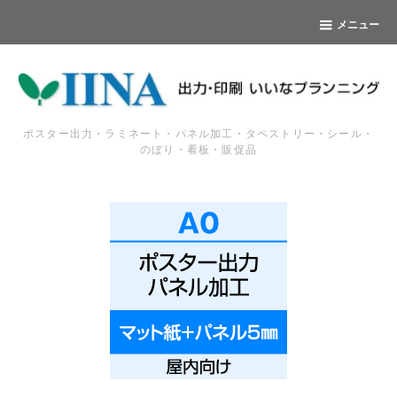
メニュー
ポスター出力・ラミネート・パネル加工・タペストリー・シール・
のぼり・看板・販促品