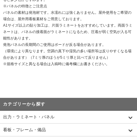
※パネルの特徴とご注意点
パネルの素材は発泡材です。水濡れには強くありません。屋外使用をご希望の
場合は、屋外用看板素材をご用意しております。
A1サイズ以上の貼り加工は、片面ラミネートをおすすめしています。両面ラミ
ネートは、パネルの接着面がラミネートになるため、圧着が弱く空気が入る可
能性があります。
発泡パネルの長期間のご使用はボードが反る場合があります。
（環境により異なります。空調の真下や湿気の多い場所等は反りやすくなる場
合があります）（7ミリ厚のほうが5ミリ厚と比べて反りません）
※規格サイズと異なる場合は入稿時に備考欄にお書きください。
カテゴリーから探す
出力・ラミネート・パネル
看板・フレーム・備品