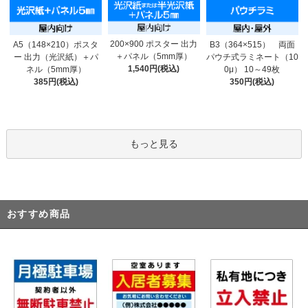
200×900 ポスター 出力
A5（148×210）ポスタ
B3（364×515） 両面
＋パネル（5mm厚）
ー 出力（光沢紙）＋パ
パウチ式ラミネート（10
1,540円(税込)
ネル（5mm厚）
0μ） 10～49枚
385円(税込)
350円(税込)
もっと見る
おすすめ商品