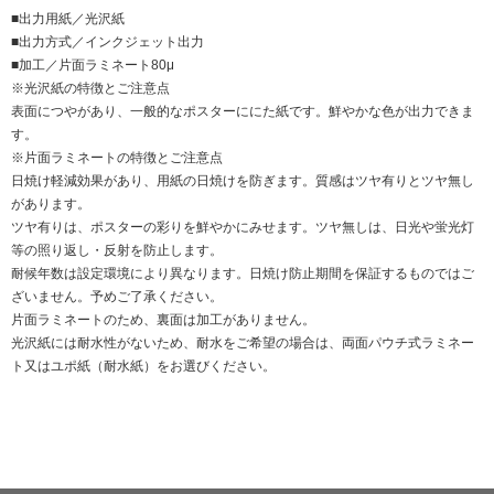
■出力用紙／光沢紙
■出力方式／インクジェット出力
■加工／片面ラミネート80μ
※光沢紙の特徴とご注意点
表面につやがあり、一般的なポスターににた紙です。鮮やかな色が出力できま
す。
※片面ラミネートの特徴とご注意点
日焼け軽減効果があり、用紙の日焼けを防ぎます。質感はツヤ有りとツヤ無し
があります。
ツヤ有りは、ポスターの彩りを鮮やかにみせます。ツヤ無しは、日光や蛍光灯
等の照り返し・反射を防止します。
耐候年数は設定環境により異なります。日焼け防止期間を保証するものではご
ざいません。予めご了承ください。
片面ラミネートのため、裏面は加工がありません。
光沢紙には耐水性がないため、耐水をご希望の場合は、両面パウチ式ラミネー
ト又はユポ紙（耐水紙）をお選びください。