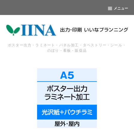
メニュー
ポスター出力・ラミネート・パネル加工・タペストリー・シール・
のぼり・看板・販促品