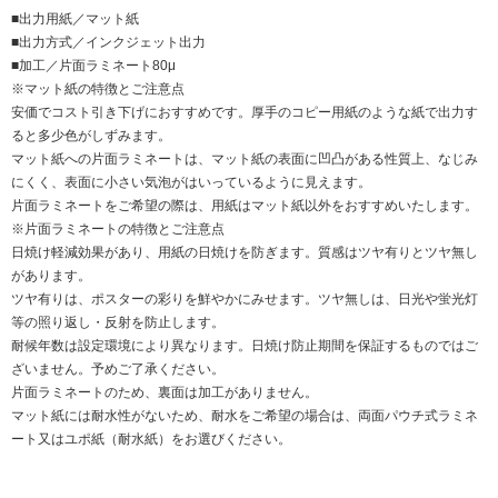
■出力用紙／マット紙
■出力方式／インクジェット出力
■加工／片面ラミネート80μ
※マット紙の特徴とご注意点
安価でコスト引き下げにおすすめです。厚手のコピー用紙のような紙で出力す
ると多少色がしずみます。
マット紙への片面ラミネートは、マット紙の表面に凹凸がある性質上、なじみ
にくく、表面に小さい気泡がはいっているように見えます。
片面ラミネートをご希望の際は、用紙はマット紙以外をおすすめいたします。
※片面ラミネートの特徴とご注意点
日焼け軽減効果があり、用紙の日焼けを防ぎます。質感はツヤ有りとツヤ無し
があります。
ツヤ有りは、ポスターの彩りを鮮やかにみせます。ツヤ無しは、日光や蛍光灯
等の照り返し・反射を防止します。
耐候年数は設定環境により異なります。日焼け防止期間を保証するものではご
ざいません。予めご了承ください。
片面ラミネートのため、裏面は加工がありません。
マット紙には耐水性がないため、耐水をご希望の場合は、両面パウチ式ラミネ
ート又はユポ紙（耐水紙）をお選びください。