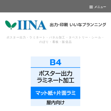
メニュー
ポスター出力・ラミネート・パネル加工・タペストリー・シール・
のぼり・看板・販促品