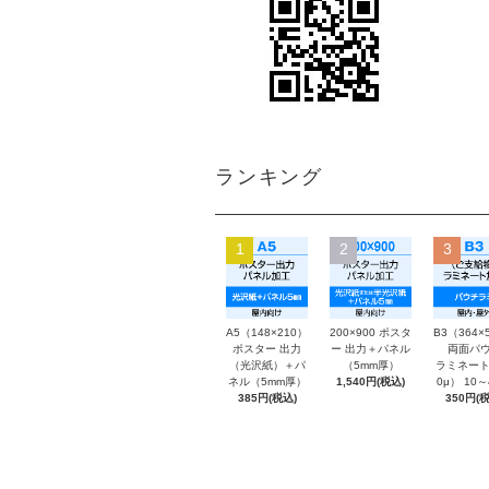
ランキング
1
2
3
A5（148×210）
200×900 ポスタ
B3（364×
ポスター 出力
ー 出力＋パネル
両面パウ
（光沢紙）＋パ
（5mm厚）
ラミネート
ネル（5mm厚）
1,540円(税込)
0μ） 10
385円(税込)
350円(税