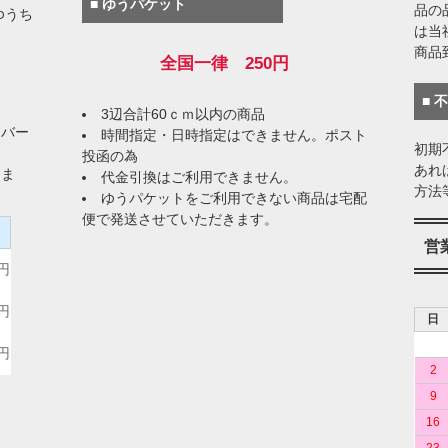
■ ゆうパケット
品の
ゆうち
は当
商品
全国一律 250円
■ 
3辺合計60ｃｍ以内の商品
イバー
時間指定・日時指定はできません。ポスト
初期
投函の為
あれ
りま
代金引換はご利用できません。
方法
ゆうパケットをご利用できない商品は宅配
便で発送させていただきます。
）
営
0円
0円
日
0円
2
9
16