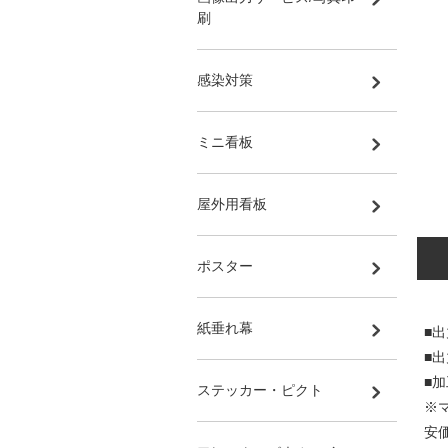
刷
感染対策
ミニ看板
屋外用看板
ポスター
紙垂れ幕
■
■
■
ステッカー・ピクト
※
安