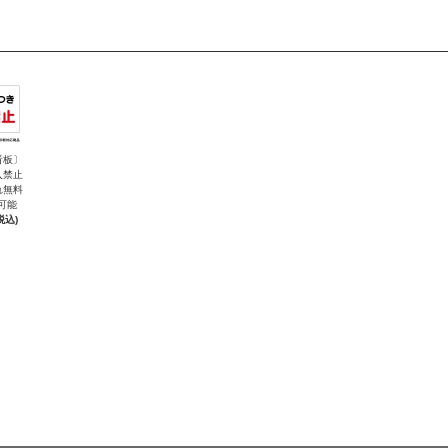
看板〕
入禁止
れ無料
可能
税込)