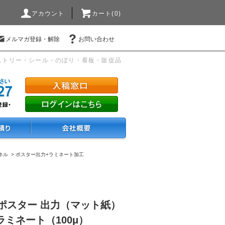
アカウント
カート(0)
メルマガ登録・解除
お問い合わせ
ストリー・シール・のぼり・看板・販促品
ネル
>
ポスター出力+ラミネート加工
8）ポスター 出力（マット紙）
ミネート（100μ）