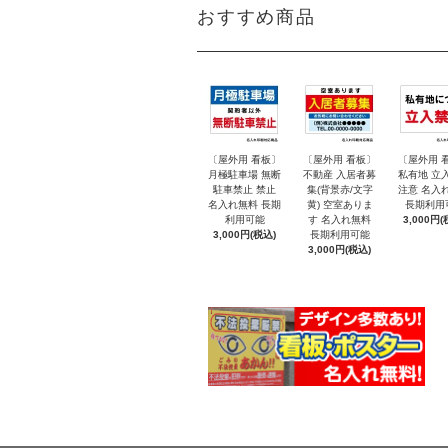
おすすめ商品
〔屋外用 看板〕
〔屋外用 看板〕
〔屋外用 
月極駐車場 無断
不動産 入居者募
私有地 立
駐車禁止 禁止
集(背景赤/文字
注意 名入
名入れ無料 長期
黄) 空室ありま
長期利用
利用可能
す 名入れ無料
3,000円(
3,000円(税込)
長期利用可能
3,000円(税込)