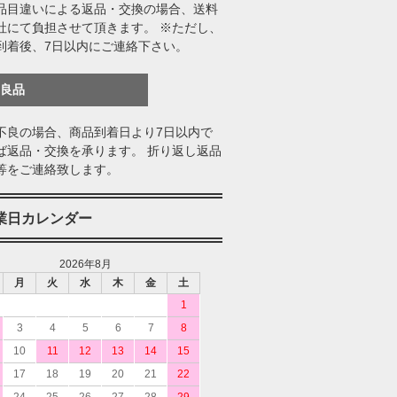
品目違いによる返品・交換の場合、送料
社にて負担させて頂きます。 ※ただし、
到着後、7日以内にご連絡下さい。
不良品
不良の場合、商品到着日より7日以内で
ば返品・交換を承ります。 折り返し返品
等をご連絡致します。
業日カレンダー
2026年8月
月
火
水
木
金
土
1
3
4
5
6
7
8
10
11
12
13
14
15
17
18
19
20
21
22