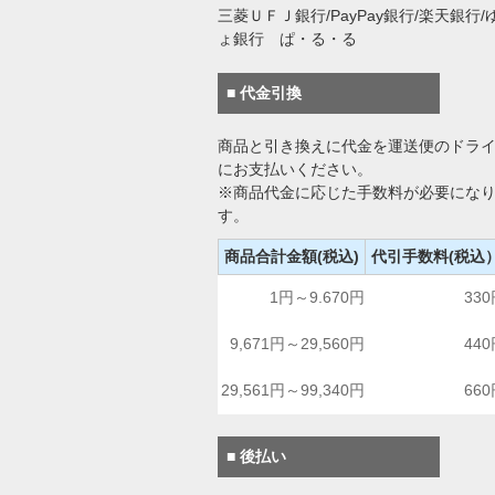
三菱ＵＦＪ銀行/PayPay銀行/楽天銀行/
ょ銀行 ぱ・る・る
■ 代金引換
商品と引き換えに代金を運送便のドラ
にお支払いください。
※商品代金に応じた手数料が必要にな
す。
商品合計金額(税込)
代引手数料(税込
1円～9.670円
33
9,671円～29,560円
44
29,561円～99,340円
66
■ 後払い