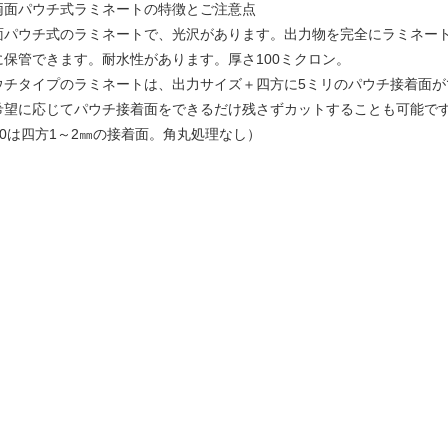
両面パウチ式ラミネートの特徴とご注意点
面パウチ式のラミネートで、光沢があります。出力物を完全にラミネー
に保管できます。耐水性があります。厚さ100ミクロン。
ウチタイプのラミネートは、出力サイズ＋四方に5ミリのパウチ接着面が
希望に応じてパウチ接着面をできるだけ残さずカットすることも可能で
B0は四方1～2㎜の接着面。角丸処理なし）