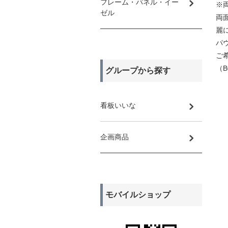
フレーム・パネル・イー
※
ゼル
両
麗
パ
ご
（
グループから探す
看板いいな
企画商品
モバイルショップ