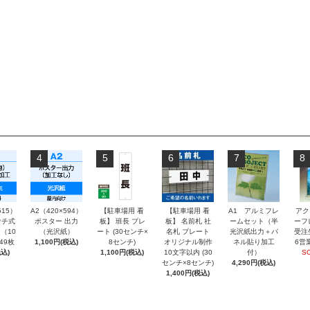
4
5
6
7
8
515）
A2（420×594）
【駐車場用 看
【駐車場用 看
A1 アルミフレ
アク
チ式
ポスター 出力
板】 班長 プレ
板】 名前札 社
ームセット（半
ーフ
（10
（光沢紙）
ート (30センチ×
名札 プレート
光沢紙出力＋パ
受注
～49枚
1,100円(税込)
8センチ)
オリジナル制作
ネル貼り加工
6営
込)
1,100円(税込)
10文字以内 (30
付）
S
センチ×8センチ)
4,290円(税込)
1,400円(税込)