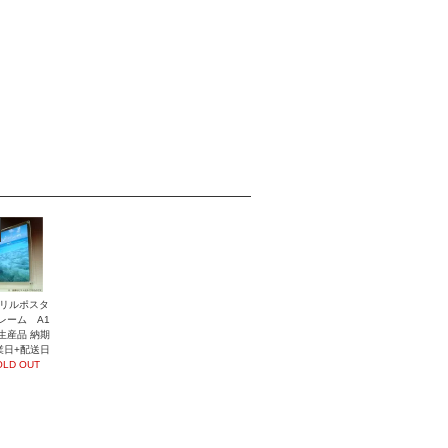
リルポスタ
レーム A1
生産品 納期
業日+配送日
OLD OUT