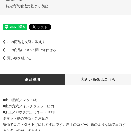
特定商取引法に基づく表記
この商品を友達に教える
この商品について問い合わせる
買い物を続ける
商品説明
大きい画像はこちら
■出力用紙／マット紙
■出力方式／インクジェット出力
■加工／パウチ式ラミネート100μ
※マット紙の特徴とご注意点
安価でコスト引き下げにおすすめです。厚手のコピー用紙のような紙で出力す
ると多少色がしずみます。