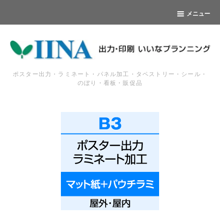
メニュー
ポスター出力・ラミネート・パネル加工・タペストリー・シール・
のぼり・看板・販促品