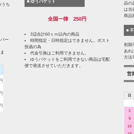
■ ゆうパケット
品の
ゆうち
は当
商品
全国一律 250円
■ 
3辺合計60ｃｍ以内の商品
イバー
時間指定・日時指定はできません。ポスト
初期
投函の為
あれ
りま
代金引換はご利用できません。
方法
ゆうパケットをご利用できない商品は宅配
便で発送させていただきます。
）
営
0円
0円
日
0円
2
9
16