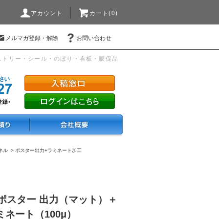
アカウント
カート(0)
メルマガ登録・解除
お問い合わせ
ストリー・シール・のぼり・看板・販促品
ネル
>
ポスター出力+ラミネート加工
4）ポスター 出力（マット）＋
ネート（100μ）