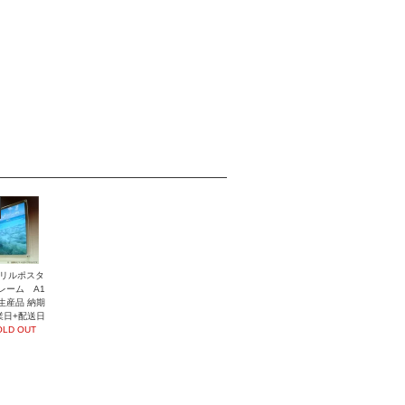
リルポスタ
レーム A1
生産品 納期
業日+配送日
OLD OUT