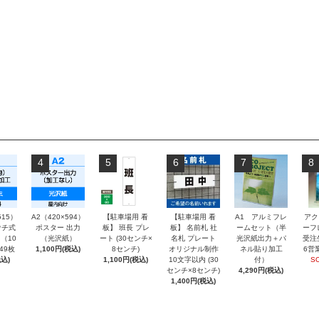
4
5
6
7
8
515）
A2（420×594）
【駐車場用 看
【駐車場用 看
A1 アルミフレ
アク
チ式
ポスター 出力
板】 班長 プレ
板】 名前札 社
ームセット（半
ーフ
（10
（光沢紙）
ート (30センチ×
名札 プレート
光沢紙出力＋パ
受注
～49枚
1,100円(税込)
8センチ)
オリジナル制作
ネル貼り加工
6営
込)
1,100円(税込)
10文字以内 (30
付）
S
センチ×8センチ)
4,290円(税込)
1,400円(税込)