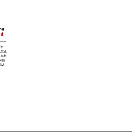
看板〕
入禁止
れ無料
可能
税込)