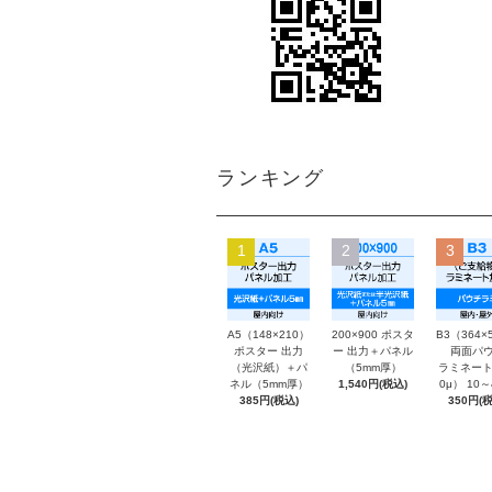
ランキング
1
2
3
A5（148×210）
200×900 ポスタ
B3（364×
ポスター 出力
ー 出力＋パネル
両面パウ
（光沢紙）＋パ
（5mm厚）
ラミネート
ネル（5mm厚）
1,540円(税込)
0μ） 10
385円(税込)
350円(税