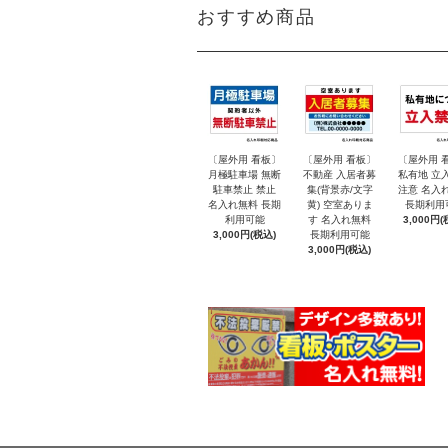
おすすめ商品
〔屋外用 看板〕
〔屋外用 看板〕
〔屋外用 
月極駐車場 無断
不動産 入居者募
私有地 立
駐車禁止 禁止
集(背景赤/文字
注意 名入
名入れ無料 長期
黄) 空室ありま
長期利用
利用可能
す 名入れ無料
3,000円(
3,000円(税込)
長期利用可能
3,000円(税込)