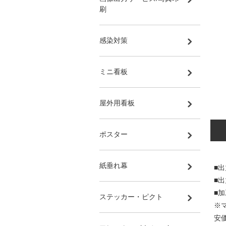
刷
感染対策
ミニ看板
屋外用看板
ポスター
紙垂れ幕
■
■
■
ステッカー・ピクト
※
安