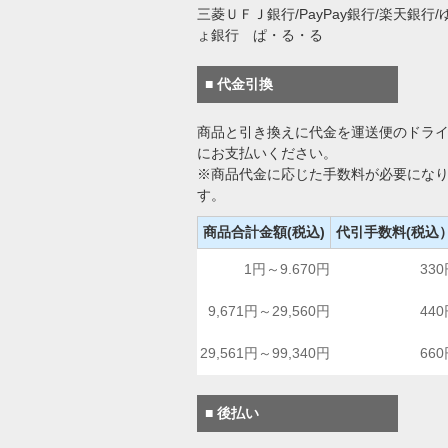
三菱ＵＦＪ銀行/PayPay銀行/楽天銀行/
ょ銀行 ぱ・る・る
■ 代金引換
商品と引き換えに代金を運送便のドラ
にお支払いください。
※商品代金に応じた手数料が必要にな
す。
商品合計金額(税込)
代引手数料(税込
1円～9.670円
33
9,671円～29,560円
44
29,561円～99,340円
66
■ 後払い