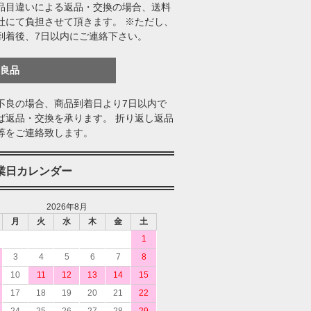
品目違いによる返品・交換の場合、送料
社にて負担させて頂きます。 ※ただし、
到着後、7日以内にご連絡下さい。
不良品
不良の場合、商品到着日より7日以内で
ば返品・交換を承ります。 折り返し返品
等をご連絡致します。
業日カレンダー
2026年8月
月
火
水
木
金
土
1
3
4
5
6
7
8
10
11
12
13
14
15
17
18
19
20
21
22