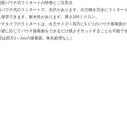
両面パウチ式ラミネートの特徴とご注意点
面パウチ式のラミネートで、光沢があります。出力物を完全にラミネー
に保管できます。耐水性があります。厚さ100ミクロン。
ウチタイプのラミネートは、出力サイズ＋四方に5ミリのパウチ接着面が
希望に応じてパウチ接着面をできるだけ残さずカットすることも可能で
B0は四方1～2㎜の接着面。角丸処理なし）