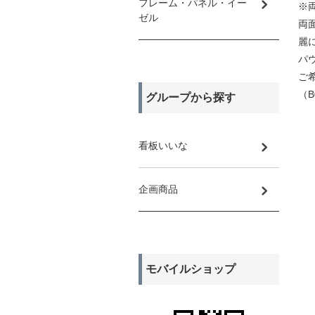
フレーム・パネル・イー
※
ゼル
両
麗
パ
ご
（
グループから探す
看板いいな
企画商品
モバイルショップ