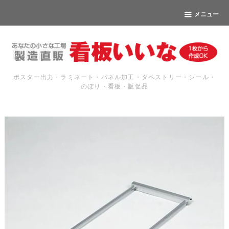
メニュー
ポスター出力・ラミネート・パネル加工・タペストリー・シール・
のぼり・看板・販促品