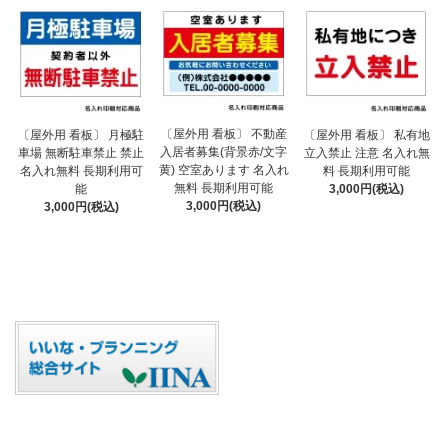
〔屋外用 看板〕 不動産
〔屋外用 看板〕 月極駐
〔屋外用 看板〕 私有地
入居者募集(背景赤/文字
車場 無断駐車禁止 禁止
立入禁止 注意 名入れ無
黄) 空室あります 名入れ
名入れ無料 長期利用可
料 長期利用可能
無料 長期利用可能
能
3,000円(税込)
3,000円(税込)
3,000円(税込)