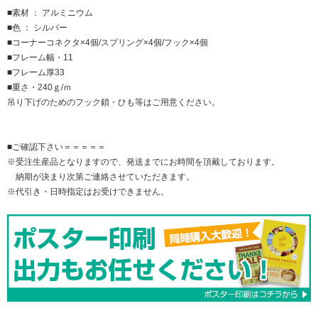
■素材 ： アルミニウム
■色 ： シルバー
■コーナーコネクタ×4個/スプリング×4個/フック×4個
■フレーム幅・11
■フレーム厚33
■重さ・240ｇ/ｍ
吊り下げのためのフック鎖・ひも等はご用意ください。
■ご確認下さい＝＝＝＝＝
※受注生産品となりますので、発送までにお時間を頂戴しております。
納期が決まり次第ご連絡させていただきます。
※代引き・日時指定はお受けできません。