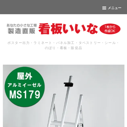
メニュー
ポスター出力・ラミネート・パネル加工・タペストリー・シール・
のぼり・看板・販促品