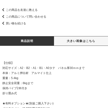
この商品を友達に教える
この商品について問い合わせる
買い物を続ける
商品説明
大きい画像はこちら
【仕様】
対応サイズ：A2・B2・A1・B1・A0タテ パネル厚30ｍｍまで
本体：アルミ押出材 アルマイト仕上
重量：5.4kg
静止安全荷重：8kgまで
保持パイプ2本付き
折り畳み式
★有料オプション★(別途ご購入下さい)