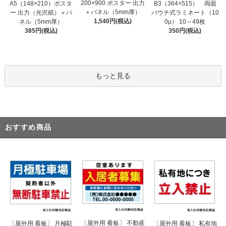
200×900 ポスター 出力
A5（148×210）ポスタ
B3（364×515） 両面
＋パネル（5mm厚）
ー 出力（光沢紙）＋パ
パウチ式ラミネート（10
1,540円(税込)
ネル（5mm厚）
0μ） 10～49枚
385円(税込)
350円(税込)
もっと見る
おすすめ商品
〔屋外用 看板〕 不動産
〔屋外用 看板〕 月極駐
〔屋外用 看板〕 私有地