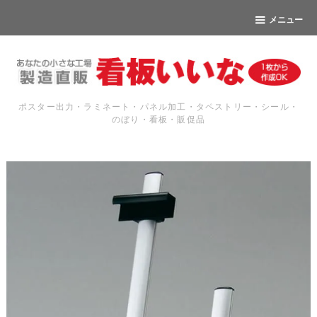
メニュー
ポスター出力・ラミネート・パネル加工・タペストリー・シール・
のぼり・看板・販促品