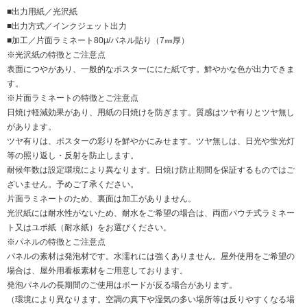
■出力用紙／光沢紙
■出力方式／インクジェット出力
■加工／片面ラミネート80μ/パネル貼り（7㎜厚）
※光沢紙の特徴とご注意点
表面につやがあり、一般的なポスターににた紙です。鮮やかな色が出力できま
す。
※片面ラミネートの特徴とご注意点
日焼け軽減効果があり、用紙の日焼けを防ぎます。質感はツヤ有りとツヤ無し
があります。
ツヤ有りは、ポスターの彩りを鮮やかにみせます。ツヤ無しは、日光や蛍光灯
等の照り返し・反射を防止します。
耐候年数は設定環境により異なります。日焼け防止期間を保証するものではご
ざいません。予めご了承ください。
片面ラミネートのため、裏面は加工がありません。
光沢紙には耐水性がないため、耐水をご希望の場合は、両面パウチ式ラミネー
ト又はユポ紙（耐水紙）をお選びください。
※パネルの特徴とご注意点
パネルの素材は発泡材です。水濡れには強くありません。屋外使用をご希望の
場合は、屋外用看板素材をご用意しております。
発泡パネルの長期間のご使用はボードが反る場合があります。
（環境により異なります。空調の真下や湿気の多い場所等は反りやすくなる場