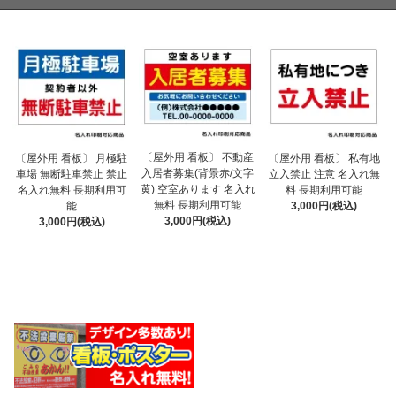
〔屋外用 看板〕 不動産
〔屋外用 看板〕 月極駐
〔屋外用 看板〕 私有地
入居者募集(背景赤/文字
車場 無断駐車禁止 禁止
立入禁止 注意 名入れ無
黄) 空室あります 名入れ
名入れ無料 長期利用可
料 長期利用可能
無料 長期利用可能
能
3,000円(税込)
3,000円(税込)
3,000円(税込)