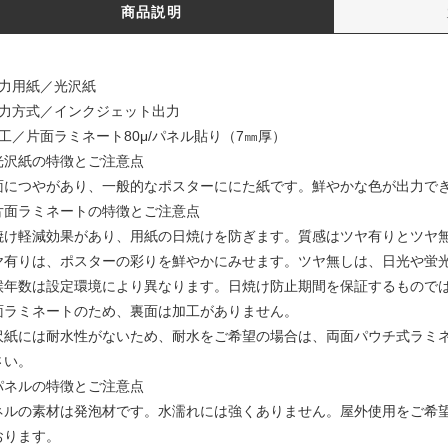
商品説明
出力用紙／光沢紙
出力方式／インクジェット出力
加工／片面ラミネート80μ/パネル貼り（7㎜厚）
光沢紙の特徴とご注意点
面につやがあり、一般的なポスターににた紙です。鮮やかな色が出力で
片面ラミネートの特徴とご注意点
焼け軽減効果があり、用紙の日焼けを防ぎます。質感はツヤ有りとツヤ
ヤ有りは、ポスターの彩りを鮮やかにみせます。ツヤ無しは、日光や蛍
候年数は設定環境により異なります。日焼け防止期間を保証するもので
面ラミネートのため、裏面は加工がありません。
沢紙には耐水性がないため、耐水をご希望の場合は、両面パウチ式ラミ
さい。
パネルの特徴とご注意点
ネルの素材は発泡材です。水濡れには強くありません。屋外使用をご希
おります。