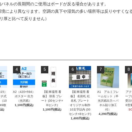
泡パネルの長期間のご使用はボードが反る場合があります。
環境により異なります。空調の真下や湿気の多い場所等は反りやすくな
ミリ厚と比べて反りません）
4
5
6
7
8
515）
A2（420×594）
【駐車場用 看
【駐車場用 看
A1 アルミフレ
アク
チ式
ポスター 出力
板】 班長 プレ
板】 名前札 社
ームセット（半
ーフ
（10
（光沢紙）
ート (30センチ×
名札 プレート
光沢紙出力＋パ
受注
～49枚
1,100円(税込)
8センチ)
オリジナル制作
ネル貼り加工
6営
込)
1,100円(税込)
10文字以内 (30
付）
S
センチ×8センチ)
4,290円(税込)
1,400円(税込)