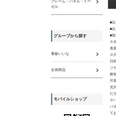
フレーム・パネル・イー
ゼル
■
■
■
グループから探す
※
表
看板いいな
※
日
ツ
企画商品
耐
片
光
だ
モバイルショップ
※
パ
て