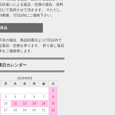
品目違いによる返品・交換の場合、送料
社にて負担させて頂きます。 ※ただし、
到着後、7日以内にご連絡下さい。
不良品
不良の場合、商品到着日より7日以内で
ば返品・交換を承ります。 折り返し返品
等をご連絡致します。
業日カレンダー
2026年8月
月
火
水
木
金
土
1
3
4
5
6
7
8
10
11
12
13
14
15
17
18
19
20
21
22