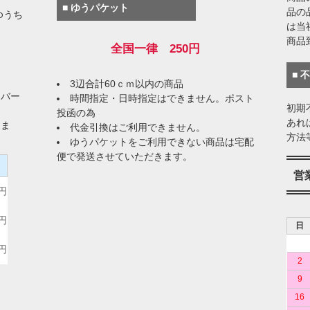
■ ゆうパケット
品の
ゆうち
は当
商品
全国一律 250円
■ 
3辺合計60ｃｍ以内の商品
イバー
時間指定・日時指定はできません。ポスト
初期
投函の為
あれ
りま
代金引換はご利用できません。
方法
ゆうパケットをご利用できない商品は宅配
便で発送させていただきます。
）
営
0円
0円
日
0円
2
9
16