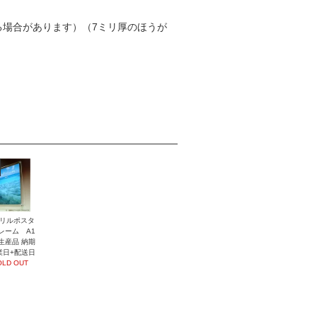
る場合があります）（7ミリ厚のほうが
リルポスタ
レーム A1
生産品 納期
業日+配送日
OLD OUT