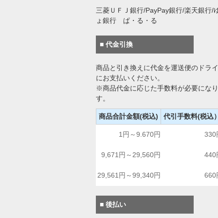
三菱ＵＦＪ銀行/PayPay銀行/楽天銀行/
ょ銀行 ぱ・る・る
■ 代金引換
商品と引き換えに代金を運送便のドラ
にお支払いください。
※商品代金に応じた手数料が必要にな
す。
商品合計金額(税込)
代引手数料(税込
1円～9.670円
33
9,671円～29,560円
44
29,561円～99,340円
66
■ 後払い