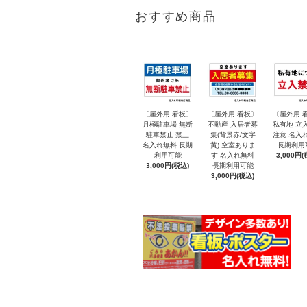
おすすめ商品
〔屋外用 看板〕
〔屋外用 看板〕
〔屋外用 
月極駐車場 無断
不動産 入居者募
私有地 立
駐車禁止 禁止
集(背景赤/文字
注意 名入
名入れ無料 長期
黄) 空室ありま
長期利用
利用可能
す 名入れ無料
3,000円(
3,000円(税込)
長期利用可能
3,000円(税込)