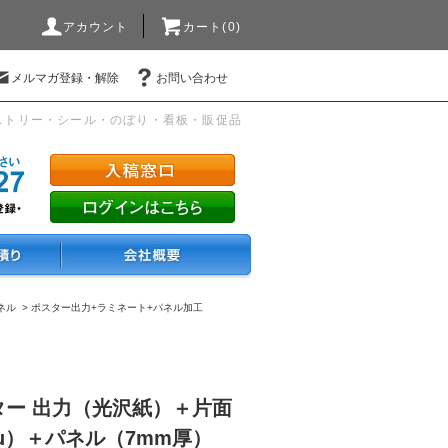
アカウント
カート(0)
メルマガ登録・解除
お問い合わせ
ストリー・シール・のぼり・看板・販促品
ネル
>
ポスター出力+ラミネート+パネル加工
ポスター 出力（光沢紙）＋片面
μ）＋パネル（7mm厚）