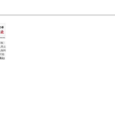
看板〕
入禁止
れ無料
可能
税込)