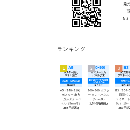
発
（
5
ランキング
1
2
3
A5（148×210）
200×900 ポスタ
B3（364×
ポスター 出力
ー 出力＋パネル
両面パウ
（光沢紙）＋パ
（5mm厚）
ラミネート
ネル（5mm厚）
1,540円(税込)
0μ） 10
385円(税込)
350円(税