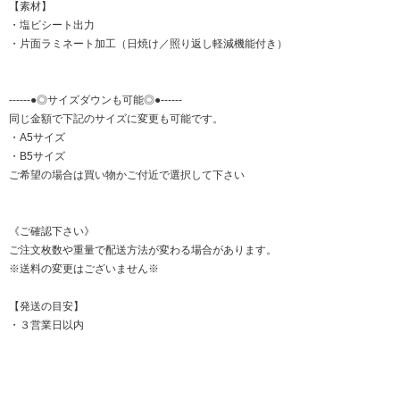
【素材】
・塩ビシート出力
・片面ラミネート加工（日焼け／照り返し軽減機能付き）
------●◎サイズダウンも可能◎●------
同じ金額で下記のサイズに変更も可能です。
・A5サイズ
・B5サイズ
ご希望の場合は買い物かご付近で選択して下さい
《ご確認下さい》
ご注文枚数や重量で配送方法が変わる場合があります。
※送料の変更はございません※
【発送の目安】
・３営業日以内