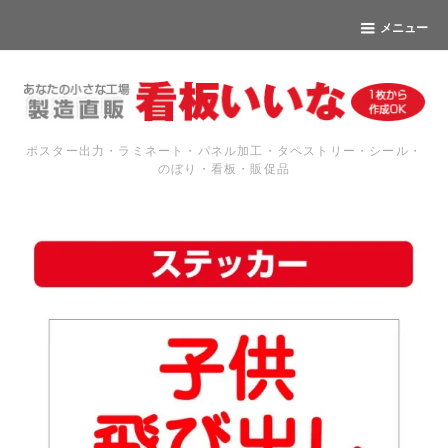
メニュー
ポスター出力・ラミネート・パネル加工・タペストリー・シール・
のぼり・看板・販促品