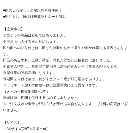
■雨の日も安心！全耐水性素材使用！
■照り返し、日焼け軽減ラミネート加工
【注意事項】
※コチラの商品は看板ではありません。
※平滑面への接着をお勧めします。
凹凸面への貼り付けは、貼り付け時のしわの発生や剥がれ落ちる原因となりま
す。
凹凸のある木材、土壁、壁紙、汚れた壁などは接着には適しません。
※素材の特性上、長期間ご使用時に若干の縮みが生じる場合があります。
※屋外用の強粘着糊になります。
長期間貼り付け後は、剥がすとグレー糊が残る場合があります。
※ラミネート加工の耐候年数は設置環境により異なります。
（メーカー推奨期間3～5年）
日焼け防止期間を保証するものではありません。
※ご注文枚数や重量で配送方法が変わる場合があります。（送料の変更はござ
いません）
【サイズ】
・A4サイズ(297 × 210ｍｍ)