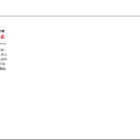
看板〕
入禁止
れ無料
可能
税込)