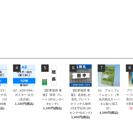
4
5
6
7
8
515）
A2（420×594）
【駐車場用 看
【駐車場用 看
A1 アルミフレ
アク
チ式
ポスター 出力
板】 班長 プレ
板】 名前札 社
ームセット（半
ーフ
（10
（光沢紙）
ート (30センチ×
名札 プレート
光沢紙出力＋パ
受注
～49枚
1,100円(税込)
8センチ)
オリジナル制作
ネル貼り加工
6営
込)
1,100円(税込)
10文字以内 (30
付）
S
センチ×8センチ)
4,290円(税込)
1,400円(税込)