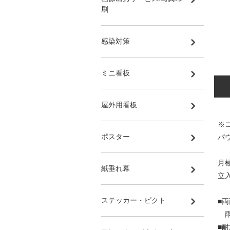
刷
感染対策
ミニ看板
屋外用看板
※
ポスター
パ
月
紙垂れ幕
立入
ステッカー・ピクト
■
雨
■