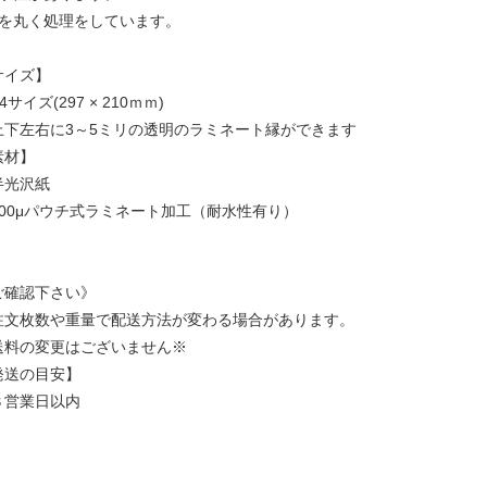
角を丸く処理をしています。
サイズ】
4サイズ(297 × 210ｍｍ)
上下左右に3～5ミリの透明のラミネート縁ができます
素材】
半光沢紙
100μパウチ式ラミネート加工（耐水性有り）
ご確認下さい》
注文枚数や重量で配送方法が変わる場合があります。
送料の変更はございません※
発送の目安】
３営業日以内