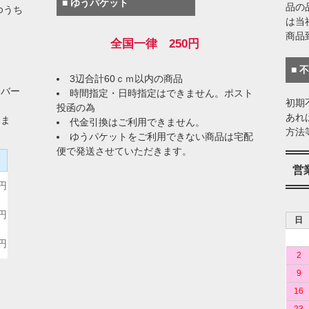
■ ゆうパケット
品の
ゆうち
は当
商品
全国一律 250円
■ 
3辺合計60ｃｍ以内の商品
イバー
時間指定・日時指定はできません。ポスト
初期
投函の為
あれ
りま
代金引換はご利用できません。
方法
ゆうパケットをご利用できない商品は宅配
便で発送させていただきます。
）
営
0円
0円
日
0円
2
9
16