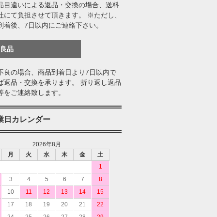
品目違いによる返品・交換の場合、送料
社にて負担させて頂きます。 ※ただし、
到着後、7日以内にご連絡下さい。
不良品
不良の場合、商品到着日より7日以内で
ば返品・交換を承ります。 折り返し返品
等をご連絡致します。
業日カレンダー
2026年8月
月
火
水
木
金
土
1
3
4
5
6
7
8
10
11
12
13
14
15
17
18
19
20
21
22