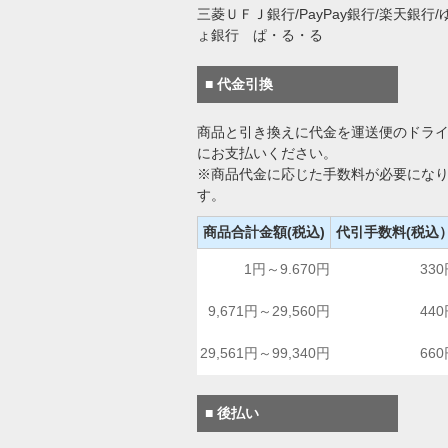
三菱ＵＦＪ銀行/PayPay銀行/楽天銀行/
ょ銀行 ぱ・る・る
■ 代金引換
商品と引き換えに代金を運送便のドラ
にお支払いください。
※商品代金に応じた手数料が必要にな
す。
商品合計金額(税込)
代引手数料(税込
1円～9.670円
33
9,671円～29,560円
44
29,561円～99,340円
66
■ 後払い