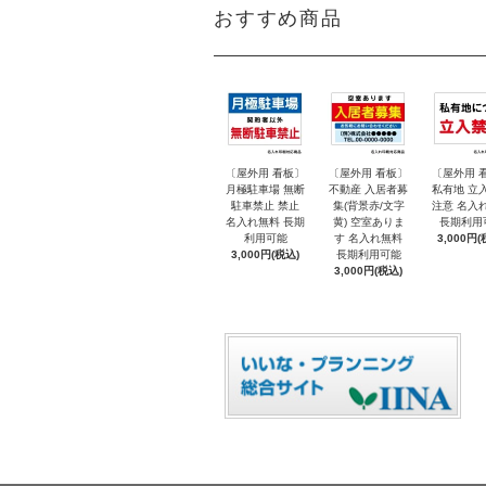
おすすめ商品
〔屋外用 看板〕
〔屋外用 看板〕
〔屋外用 
月極駐車場 無断
不動産 入居者募
私有地 立
駐車禁止 禁止
集(背景赤/文字
注意 名入
名入れ無料 長期
黄) 空室ありま
長期利用
利用可能
す 名入れ無料
3,000円(
3,000円(税込)
長期利用可能
3,000円(税込)