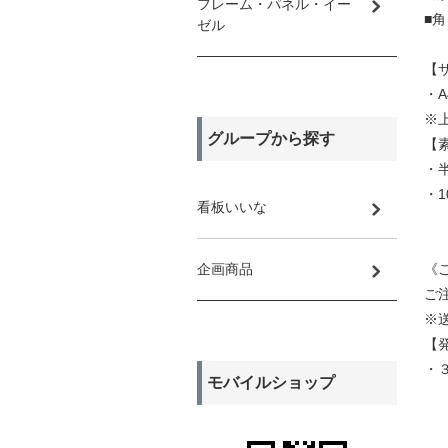
フレーム・パネル・イー
■
ゼル
【
・A
※
グループから探す
【
・
・
看板いいな
企画商品
《
ご
※
【
・
モバイルショップ