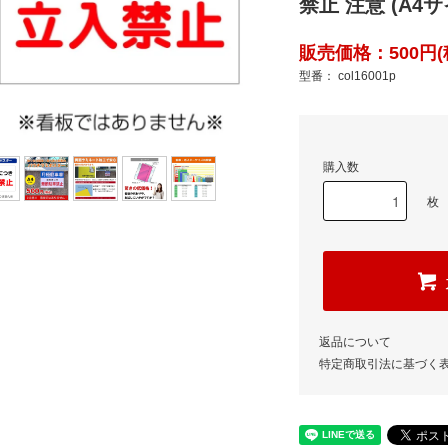
禁止 注意 (A4サ
販売価格：500円(
型番： col16001p
購入数
枚
返品について
特定商取引法に基づく