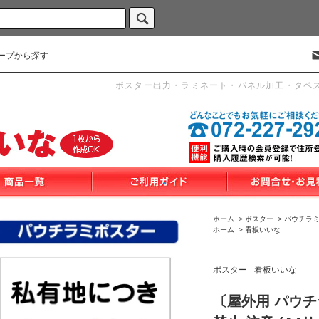
ープから探す
ポスター出力・ラミネート・パネル加工・タペ
ホーム
>
ポスター
>
パウチラ
ホーム
>
看板いいな
ポスター
看板いいな
〔屋外用 パウチ