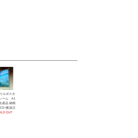
リルポスタ
レーム A1
生産品 納期
業日+配送日
OLD OUT