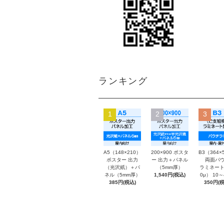
ランキング
1
2
3
A5（148×210）
200×900 ポスタ
B3（364×
ポスター 出力
ー 出力＋パネル
両面パウ
（光沢紙）＋パ
（5mm厚）
ラミネート
ネル（5mm厚）
1,540円(税込)
0μ） 10
385円(税込)
350円(税