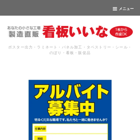
メニュー
ポスター出力・ラミネート・パネル加工・タペストリー・シール・
のぼり・看板・販促品