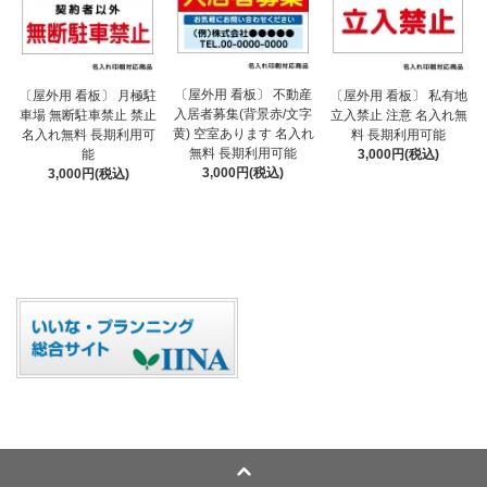
〔屋外用 看板〕 不動産
〔屋外用 看板〕 月極駐
〔屋外用 看板〕 私有地
入居者募集(背景赤/文字
車場 無断駐車禁止 禁止
立入禁止 注意 名入れ無
黄) 空室あります 名入れ
名入れ無料 長期利用可
料 長期利用可能
無料 長期利用可能
能
3,000円(税込)
3,000円(税込)
3,000円(税込)