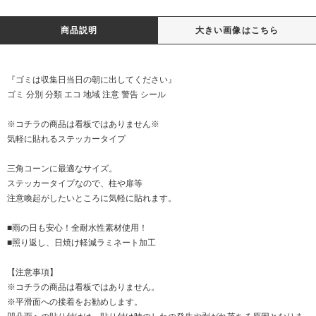
商品説明
大きい画像はこちら
『ゴミは収集日当日の朝に出してください』
ゴミ 分別 分類 エコ 地域 注意 警告 シール
※コチラの商品は看板ではありません※
気軽に貼れるステッカータイプ
三角コーンに最適なサイズ。
ステッカータイプなので、柱や扉等
注意喚起がしたいところに気軽に貼れます。
■雨の日も安心！全耐水性素材使用！
■照り返し、日焼け軽減ラミネート加工
【注意事項】
※コチラの商品は看板ではありません。
※平滑面への接着をお勧めします。