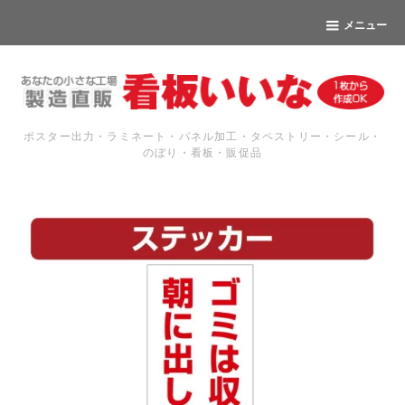
メニュー
ポスター出力・ラミネート・パネル加工・タペストリー・シール・
のぼり・看板・販促品