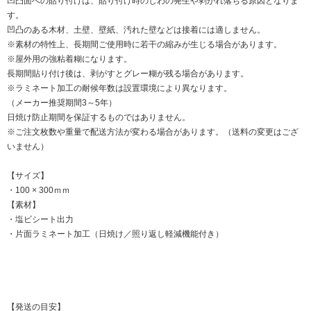
凹凸面への貼り付けは、貼り付け時のしわの発生や剥がれ落ちる原因となりま
す。
凹凸のある木材、土壁、壁紙、汚れた壁などは接着には適しません。
※素材の特性上、長期間ご使用時に若干の縮みが生じる場合があります。
※屋外用の強粘着糊になります。
長期間貼り付け後は、剥がすとグレー糊が残る場合があります。
※ラミネート加工の耐候年数は設置環境により異なります。
（メーカー推奨期間3～5年）
日焼け防止期間を保証するものではありません。
※ご注文枚数や重量で配送方法が変わる場合があります。（送料の変更はござ
いません）
【サイズ】
・100 × 300ｍｍ
【素材】
・塩ビシート出力
・片面ラミネート加工（日焼け／照り返し軽減機能付き）
【発送の目安】