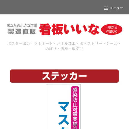
メニュー
ポスター出力・ラミネート・パネル加工・タペストリー・シール・
のぼり・看板・販促品