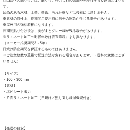
凹凸面への貼り付けは、貼り付け時のしわの発生や剥がれ落ちる原因となりま
す。
凹凸のある木材、土壁、壁紙、汚れた壁などは接着には適しません。
※素材の特性上、長期間ご使用時に若干の縮みが生じる場合があります。
※屋外用の強粘着糊になります。
長期間貼り付け後は、剥がすとグレー糊が残る場合があります。
※ラミネート加工の耐候年数は設置環境により異なります。
（メーカー推奨期間3～5年）
日焼け防止期間を保証するものではありません。
※ご注文枚数や重量で配送方法が変わる場合があります。（送料の変更はござ
いません）
【サイズ】
・100 × 300ｍｍ
【素材】
・塩ビシート出力
・片面ラミネート加工（日焼け／照り返し軽減機能付き）
【発送の目安】