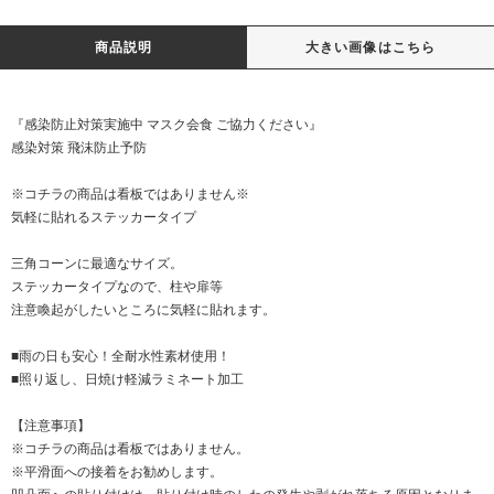
商品説明
大きい画像はこちら
『感染防止対策実施中 マスク会食 ご協力ください』
感染対策 飛沫防止予防
※コチラの商品は看板ではありません※
気軽に貼れるステッカータイプ
三角コーンに最適なサイズ。
ステッカータイプなので、柱や扉等
注意喚起がしたいところに気軽に貼れます。
■雨の日も安心！全耐水性素材使用！
■照り返し、日焼け軽減ラミネート加工
【注意事項】
※コチラの商品は看板ではありません。
※平滑面への接着をお勧めします。