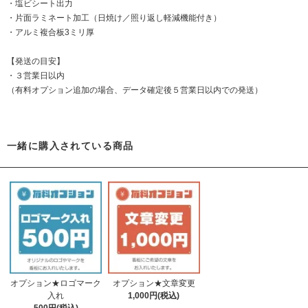
・塩ビシート出力
・片面ラミネート加工（日焼け／照り返し軽減機能付き）
・アルミ複合板3ミリ厚
【発送の目安】
・３営業日以内
（有料オプション追加の場合、データ確定後５営業日以内での発送）
一緒に購入されている商品
オプション★ロゴマーク
オプション★文章変更
入れ
1,000円(税込)
500円(税込)