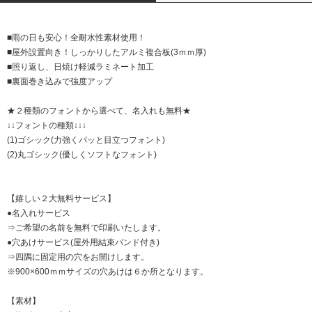
■雨の日も安心！全耐水性素材使用！
■屋外設置向き！しっかりしたアルミ複合板(3ｍｍ厚)
■照り返し、日焼け軽減ラミネート加工
■裏面巻き込みで強度アップ
★２種類のフォントから選べて、名入れも無料★
↓↓フォントの種類↓↓↓
(1)ゴシック(力強くパッと目立つフォント)
(2)丸ゴシック(優しくソフトなフォント)
【嬉しい２大無料サービス】
●名入れサービス
⇒ご希望の名前を無料で印刷いたします。
●穴あけサービス(屋外用結束バンド付き)
⇒四隅に固定用の穴をお開けします。
※900×600ｍｍサイズの穴あけは６か所となります。
【素材】