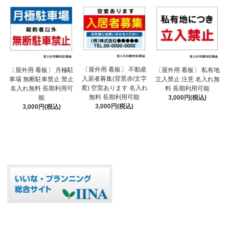
〔屋外用 看板〕 不動産
〔屋外用 看板〕 月極駐
〔屋外用 看板〕 私有地
入居者募集(背景赤/文字
車場 無断駐車禁止 禁止
立入禁止 注意 名入れ無
黄) 空室あります 名入れ
名入れ無料 長期利用可
料 長期利用可能
無料 長期利用可能
能
3,000円(税込)
3,000円(税込)
3,000円(税込)