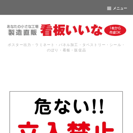
メニュー
ポスター出力・ラミネート・パネル加工・タペストリー・シール・
のぼり・看板・販促品