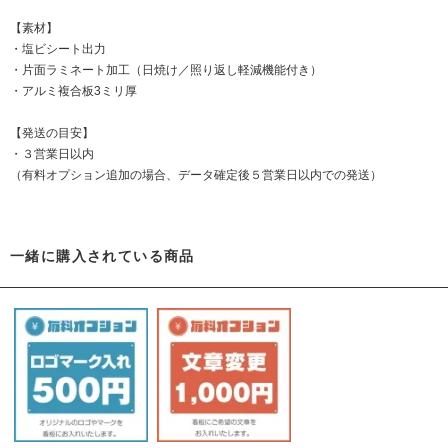
【素材】
・塩ビシート出力
・片面ラミネート加工（日焼け／照り返し軽減機能付き）
・アルミ複合板3ミリ厚
【発送の目安】
・３営業日以内
（有料オプション追加の場合、データ確定後５営業日以内での発送）
一緒に購入されている商品