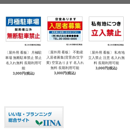
〔屋外用 看板〕 不動産
〔屋外用 看板〕 月極駐
〔屋外用 看板〕 私有地
入居者募集(背景赤/文字
車場 無断駐車禁止 禁止
立入禁止 注意 名入れ無
黄) 空室あります 名入れ
名入れ無料 長期利用可
料 長期利用可能
無料 長期利用可能
能
3,000円(税込)
3,000円(税込)
3,000円(税込)