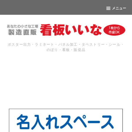
メニュー
ポスター出力・ラミネート・パネル加工・タペストリー・シール・
のぼり・看板・販促品