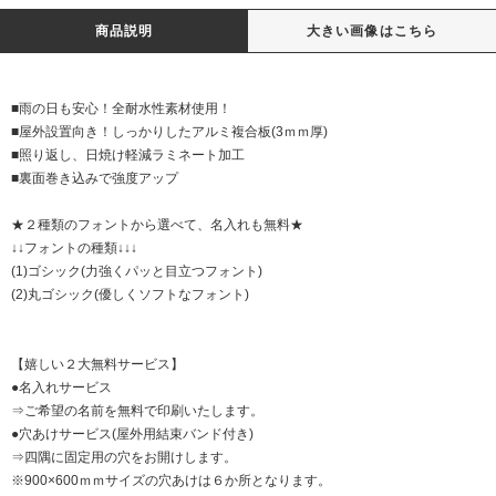
商品説明
大きい画像はこちら
■雨の日も安心！全耐水性素材使用！
■屋外設置向き！しっかりしたアルミ複合板(3ｍｍ厚)
■照り返し、日焼け軽減ラミネート加工
■裏面巻き込みで強度アップ
★２種類のフォントから選べて、名入れも無料★
↓↓フォントの種類↓↓↓
(1)ゴシック(力強くパッと目立つフォント)
(2)丸ゴシック(優しくソフトなフォント)
【嬉しい２大無料サービス】
●名入れサービス
⇒ご希望の名前を無料で印刷いたします。
●穴あけサービス(屋外用結束バンド付き)
⇒四隅に固定用の穴をお開けします。
※900×600ｍｍサイズの穴あけは６か所となります。