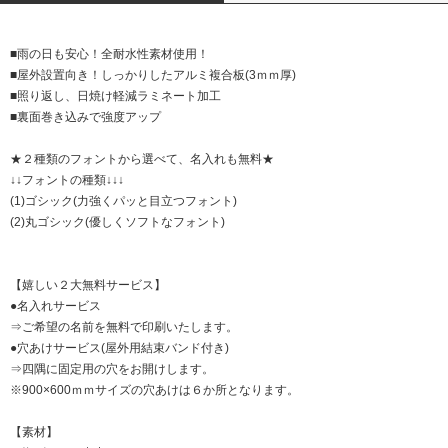
■雨の日も安心！全耐水性素材使用！
■屋外設置向き！しっかりしたアルミ複合板(3ｍｍ厚)
■照り返し、日焼け軽減ラミネート加工
■裏面巻き込みで強度アップ
★２種類のフォントから選べて、名入れも無料★
↓↓フォントの種類↓↓↓
(1)ゴシック(力強くパッと目立つフォント)
(2)丸ゴシック(優しくソフトなフォント)
【嬉しい２大無料サービス】
●名入れサービス
⇒ご希望の名前を無料で印刷いたします。
●穴あけサービス(屋外用結束バンド付き)
⇒四隅に固定用の穴をお開けします。
※900×600ｍｍサイズの穴あけは６か所となります。
【素材】