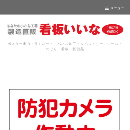
メニュー
ポスター出力・ラミネート・パネル加工・タペストリー・シール・
のぼり・看板・販促品