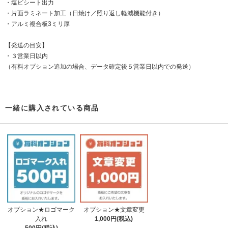
・塩ビシート出力
・片面ラミネート加工（日焼け／照り返し軽減機能付き）
・アルミ複合板3ミリ厚
【発送の目安】
・３営業日以内
（有料オプション追加の場合、データ確定後５営業日以内での発送）
一緒に購入されている商品
オプション★ロゴマーク
オプション★文章変更
入れ
1,000円(税込)
500円(税込)