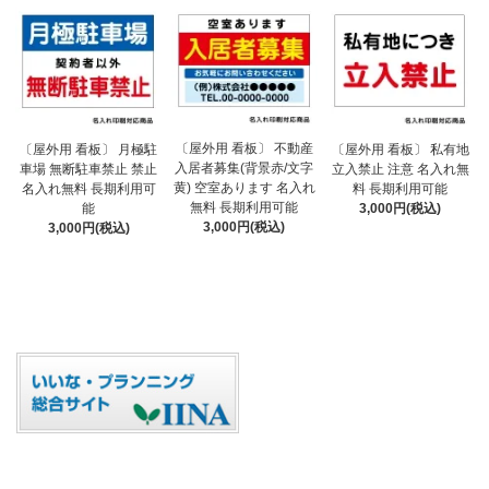
〔屋外用 看板〕 不動産
〔屋外用 看板〕 月極駐
〔屋外用 看板〕 私有地
入居者募集(背景赤/文字
車場 無断駐車禁止 禁止
立入禁止 注意 名入れ無
黄) 空室あります 名入れ
名入れ無料 長期利用可
料 長期利用可能
無料 長期利用可能
能
3,000円(税込)
3,000円(税込)
3,000円(税込)