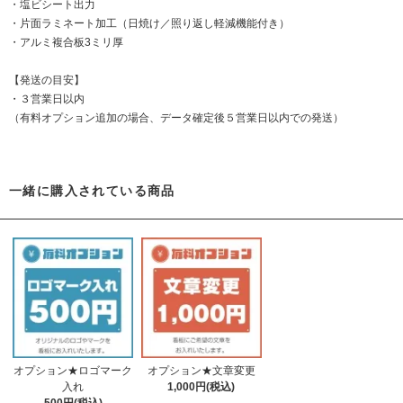
・塩ビシート出力
・片面ラミネート加工（日焼け／照り返し軽減機能付き）
・アルミ複合板3ミリ厚
【発送の目安】
・３営業日以内
（有料オプション追加の場合、データ確定後５営業日以内での発送）
一緒に購入されている商品
オプション★ロゴマーク
オプション★文章変更
入れ
1,000円(税込)
500円(税込)