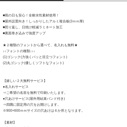
■雨の日も安心！全耐水性素材使用！
■屋外設置向き！しっかりしたアルミ複合板(3ｍｍ厚)
■照り返し、日焼け軽減ラミネート加工
■裏面巻き込みで強度アップ
★２種類のフォントから選べて、名入れも無料★
↓↓フォントの種類↓↓↓
(1)ゴシック(力強くパッと目立つフォント)
(2)丸ゴシック(優しくソフトなフォント)
【嬉しい２大無料サービス】
●名入れサービス
⇒ご希望の名前を無料で印刷いたします。
●穴あけサービス(屋外用結束バンド付き)
⇒四隅に固定用の穴をお開けします。
※900×600ｍｍサイズの穴あけは６か所となります。
【素材】