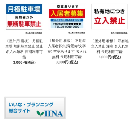
〔屋外用 看板〕 不動産
〔屋外用 看板〕 月極駐
〔屋外用 看板〕 私有地
入居者募集(背景赤/文字
車場 無断駐車禁止 禁止
立入禁止 注意 名入れ無
黄) 空室あります 名入れ
名入れ無料 長期利用可
料 長期利用可能
無料 長期利用可能
能
3,000円(税込)
3,000円(税込)
3,000円(税込)