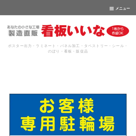
メニュー
ポスター出力・ラミネート・パネル加工・タペストリー・シール・
のぼり・看板・販促品