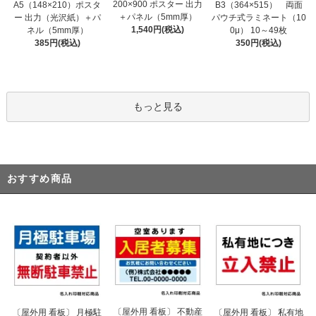
200×900 ポスター 出力
A5（148×210）ポスタ
B3（364×515） 両面
＋パネル（5mm厚）
ー 出力（光沢紙）＋パ
パウチ式ラミネート（10
1,540円(税込)
ネル（5mm厚）
0μ） 10～49枚
385円(税込)
350円(税込)
もっと見る
おすすめ商品
〔屋外用 看板〕 不動産
〔屋外用 看板〕 月極駐
〔屋外用 看板〕 私有地