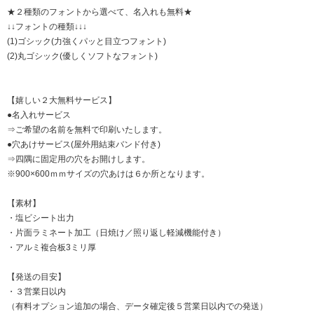
★２種類のフォントから選べて、名入れも無料★
↓↓フォントの種類↓↓↓
(1)ゴシック(力強くパッと目立つフォント)
(2)丸ゴシック(優しくソフトなフォント)
【嬉しい２大無料サービス】
●名入れサービス
⇒ご希望の名前を無料で印刷いたします。
●穴あけサービス(屋外用結束バンド付き)
⇒四隅に固定用の穴をお開けします。
※900×600ｍｍサイズの穴あけは６か所となります。
【素材】
・塩ビシート出力
・片面ラミネート加工（日焼け／照り返し軽減機能付き）
・アルミ複合板3ミリ厚
【発送の目安】
・３営業日以内
（有料オプション追加の場合、データ確定後５営業日以内での発送）