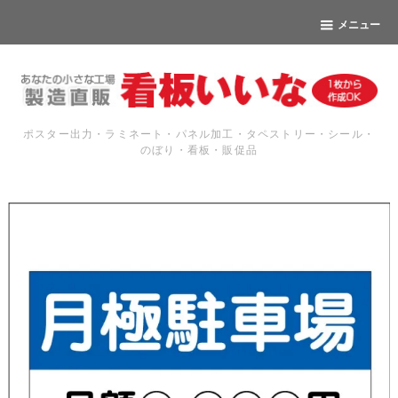
メニュー
ポスター出力・ラミネート・パネル加工・タペストリー・シール・
のぼり・看板・販促品