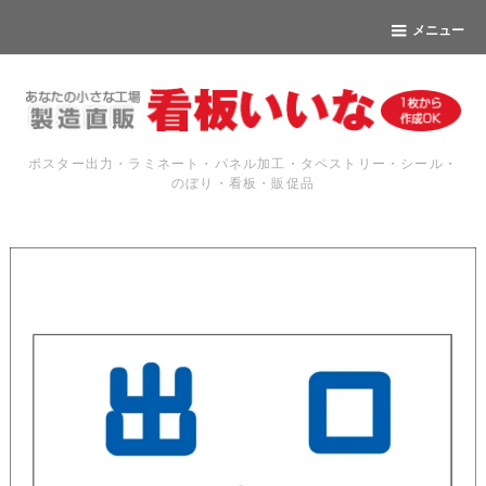
メニュー
ポスター出力・ラミネート・パネル加工・タペストリー・シール・
のぼり・看板・販促品