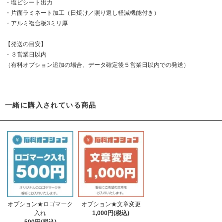
・塩ビシート出力
・片面ラミネート加工（日焼け／照り返し軽減機能付き）
・アルミ複合板3ミリ厚
【発送の目安】
・３営業日以内
（有料オプション追加の場合、データ確定後５営業日以内での発送）
一緒に購入されている商品
オプション★ロゴマーク
オプション★文章変更
入れ
1,000円(税込)
500円(税込)