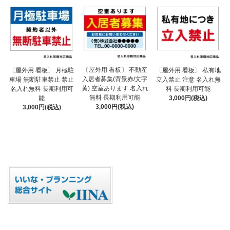
〔屋外用 看板〕 不動産
〔屋外用 看板〕 月極駐
〔屋外用 看板〕 私有地
入居者募集(背景赤/文字
車場 無断駐車禁止 禁止
立入禁止 注意 名入れ無
黄) 空室あります 名入れ
名入れ無料 長期利用可
料 長期利用可能
無料 長期利用可能
能
3,000円(税込)
3,000円(税込)
3,000円(税込)