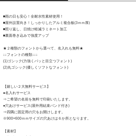
■雨の日も安心！全耐水性素材使用！
■屋外設置向き！しっかりしたアルミ複合板(3ｍｍ厚)
■照り返し、日焼け軽減ラミネート加工
■裏面巻き込みで強度アップ
★２種類のフォントから選べて、名入れも無料★
↓↓フォントの種類↓↓↓
(1)ゴシック(力強くパッと目立つフォント)
(2)丸ゴシック(優しくソフトなフォント)
【嬉しい２大無料サービス】
●名入れサービス
⇒ご希望の名前を無料で印刷いたします。
●穴あけサービス(屋外用結束バンド付き)
⇒四隅に固定用の穴をお開けします。
※900×600ｍｍサイズの穴あけは６か所となります。
【素材】