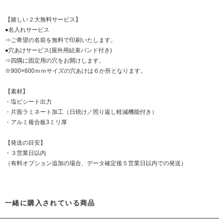
【嬉しい２大無料サービス】
●名入れサービス
⇒ご希望の名前を無料で印刷いたします。
●穴あけサービス(屋外用結束バンド付き)
⇒四隅に固定用の穴をお開けします。
※900×600ｍｍサイズの穴あけは６か所となります。
【素材】
・塩ビシート出力
・片面ラミネート加工（日焼け／照り返し軽減機能付き）
・アルミ複合板3ミリ厚
【発送の目安】
・３営業日以内
（有料オプション追加の場合、データ確定後５営業日以内での発送）
一緒に購入されている商品