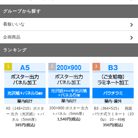
グループから探す
看板いいな
企画商品
ランキング
1
2
3
200×900 ポスター 出力
A5（148×210）ポスタ
B3（364×515） 両面
＋パネル（5mm厚）
ー 出力（光沢紙）＋パ
パウチ式ラミネート（10
1,540円(税込)
ネル（5mm厚）
0μ） 10～49枚
385円(税込)
350円(税込)