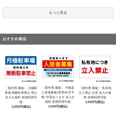
もっと見る
おすすめ商品
〔屋外用 看板〕 不動産
〔屋外用 看板〕 月極駐
〔屋外用 看板〕 私有地
入居者募集(背景赤/文字
車場 無断駐車禁止 禁止
立入禁止 注意 名入れ無
黄) 空室あります 名入れ
名入れ無料 長期利用可
料 長期利用可能
無料 長期利用可能
能
3,000円(税込)
3,000円(税込)
3,000円(税込)