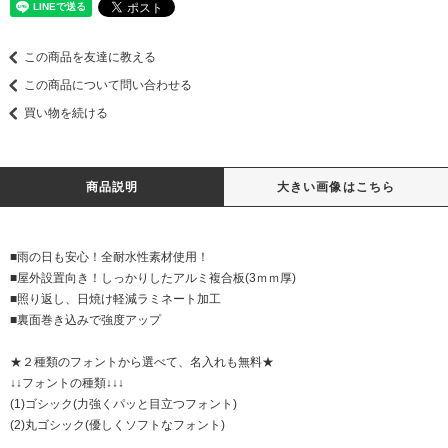
この商品を友達に教える
この商品について問い合わせる
買い物を続ける
商品説明
大きい画像はこちら
■雨の日も安心！全耐水性素材使用！
■屋外設置向き！しっかりしたアルミ複合板(3ｍｍ厚)
■照り返し、日焼け軽減ラミネート加工
■裏面巻き込みで強度アップ
★２種類のフォントから選べて、名入れも無料★
↓↓フォントの種類↓↓↓
(1)ゴシック(力強くパッと目立つフォント)
(2)丸ゴシック(優しくソフトなフォント)