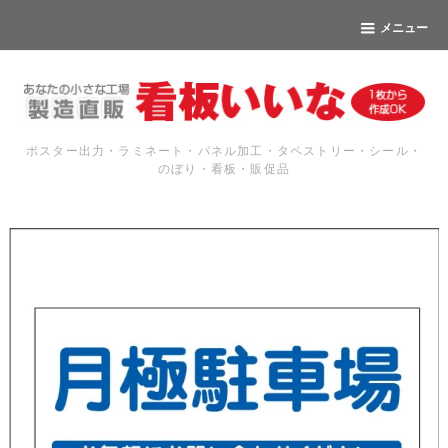
メニュー
ポスター出力・ラミネート・パネル加工・タペストリー・シール・
のぼり・看板・販促品