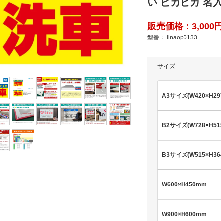
い ピカピカ 名
販売価格：3,000円(
型番： iinaop0133
サイズ
A3サイズ(W420×H29
B2サイズ(W728×H51
B3サイズ(W515×H36
W600×H450mm
W900×H600mm