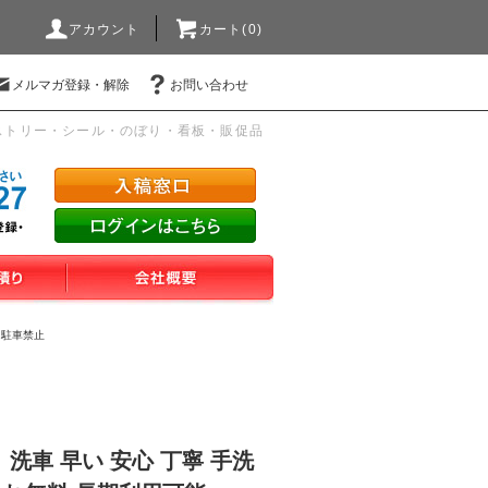
アカウント
カート(0)
メルマガ登録・解除
お問い合わせ
ストリー・シール・のぼり・看板・販促品
・駐車禁止
 洗車 早い 安心 丁寧 手洗