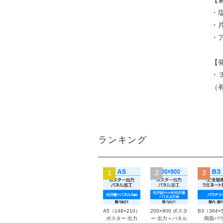
【
・
・
・
【
・
（
ランキング
1
2
3
A5（148×210）
200×900 ポスタ
B3（364×
ポスター 出力
ー 出力＋パネル
両面パウ