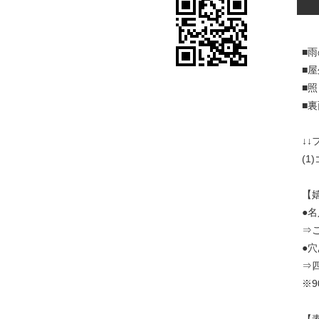
■
■
■
■
↓↓
(
【
●
⇒
●
⇒
※