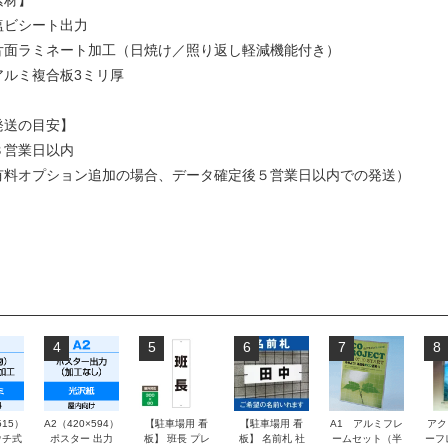
素材】
塩ビシート出力
片面ラミネート加工（日焼け／照り返し軽減機能付き）
アルミ複合板3ミリ厚
発送の目安】
３営業日以内
有料オプション追加の場合、データ確定後５営業日以内での発送）
4
5
6
7
8
515）
A2（420×594）
【駐車場用 看
【駐車場用 看
A1 アルミフレ
アク
チ式
ポスター 出力
板】 班長 プレ
板】 名前札 社
ームセット（半
ーフ