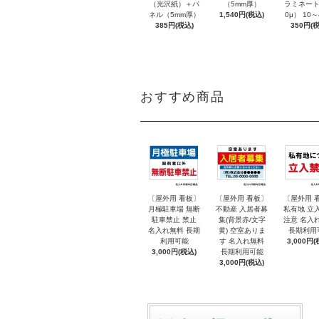
（光沢紙）＋パ
（5mm厚）
ラミネート
ネル（5mm厚）
1,540円(税込)
0μ） 10
385円(税込)
350円(税
おすすめ商品
〔屋外用 看板〕
〔屋外用 看板〕
〔屋外用 
月極駐車場 無断
不動産 入居者募
私有地 立
駐車禁止 禁止
集(背景赤/文字
注意 名入
名入れ無料 長期
黄) 空室ありま
長期利用
利用可能
す 名入れ無料
3,000円(
3,000円(税込)
長期利用可能
3,000円(税込)