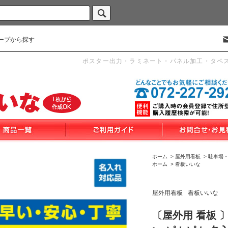
ープから探す
ポスター出力・ラミネート・パネル加工・タペ
ホーム
>
屋外用看板
>
駐車場
ホーム
>
看板いいな
屋外用看板
看板いいな
〔屋外用 看板 〕