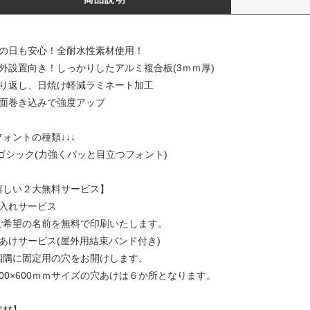
雨の日も安心！全耐水性素材使用！
屋外設置向き！しっかりしたアルミ複合板(3ｍｍ厚)
照り返し、日焼け軽減ラミネート加工
裏面巻き込みで強度アップ
フォントの種類↓↓↓
1)ゴシック(力強くパッと目立つフォント)
嬉しい２大無料サービス】
名入れサービス
ご希望の名前を無料で印刷いたします。
穴あけサービス(屋外用結束バンド付き)
四隅に固定用の穴をお開けします。
900×600ｍｍサイズの穴あけは６か所となります。