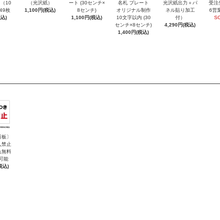
（10
（光沢紙）
ート (30センチ×
名札 プレート
光沢紙出力＋パ
受注
～49枚
1,100円(税込)
8センチ)
オリジナル制作
ネル貼り加工
6営
込)
1,100円(税込)
10文字以内 (30
付）
S
センチ×8センチ)
4,290円(税込)
1,400円(税込)
看板〕
入禁止
れ無料
可能
税込)