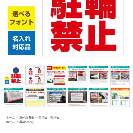
ホーム
>
屋外用看板
>
自治会・町内会
ホーム
>
看板いいな