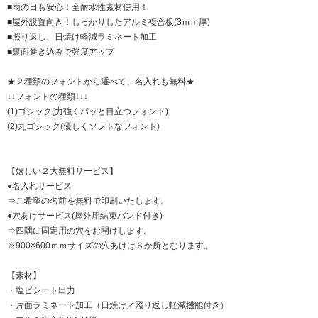
■雨の日も安心！全耐水性素材使用！
■屋外設置向き！しっかりしたアルミ複合板(3ｍｍ厚)
■照り返し、日焼け軽減ラミネート加工
■裏面巻き込みで強度アップ
★２種類のフォントから選べて、名入れも無料★
↓↓フォントの種類↓↓↓
(1)ゴシック(力強くパッと目立つフォント)
(2)丸ゴシック(優しくソフトなフォント)
【嬉しい２大無料サービス】
●名入れサービス
⇒ご希望の名前を無料で印刷いたします。
●穴あけサービス(屋外用結束バンド付き)
⇒四隅に固定用の穴をお開けします。
※900×600ｍｍサイズの穴あけは６か所となります。
【素材】
・塩ビシート出力
・片面ラミネート加工（日焼け／照り返し軽減機能付き）