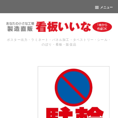
メニュー
ポスター出力・ラミネート・パネル加工・タペストリー・シール・
のぼり・看板・販促品