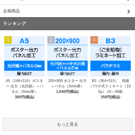
企画商品
ランキング
1
2
3
200×900 ポスター 出力
A5（148×210）ポスタ
B3（364×515） 両面
＋パネル（5mm厚）
ー 出力（光沢紙）＋パ
パウチ式ラミネート（10
1,540円(税込)
ネル（5mm厚）
0μ） 10～49枚
385円(税込)
350円(税込)
もっと見る