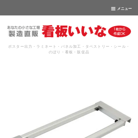
メニュー
ポスター出力・ラミネート・パネル加工・タペストリー・シール・
のぼり・看板・販促品