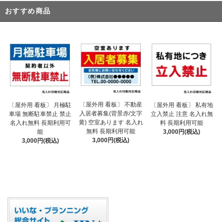
おすすめ商品
〔屋外用 看板〕 不動産
〔屋外用 看板〕 月極駐
〔屋外用 看板〕 私有地
入居者募集(背景赤/文字
車場 無断駐車禁止 禁止
立入禁止 注意 名入れ無
黄) 空室あります 名入れ
名入れ無料 長期利用可
料 長期利用可能
無料 長期利用可能
能
3,000円(税込)
3,000円(税込)
3,000円(税込)