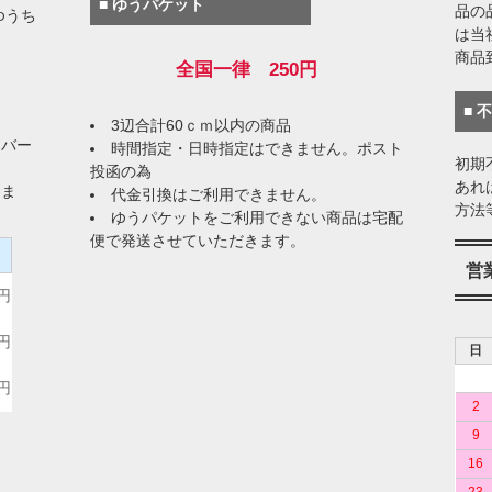
■ ゆうパケット
品の
ゆうち
は当
商品
全国一律 250円
■ 
3辺合計60ｃｍ以内の商品
イバー
時間指定・日時指定はできません。ポスト
初期
投函の為
あれ
りま
代金引換はご利用できません。
方法
ゆうパケットをご利用できない商品は宅配
便で発送させていただきます。
）
営
0円
0円
日
0円
2
9
16