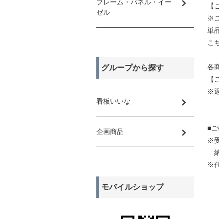
フレーム・パネル・イー
【
ゼル
※
単
こ
各
グループから探す
【
※
看板いいな
■
企画商品
※
納
※
モバイルショップ