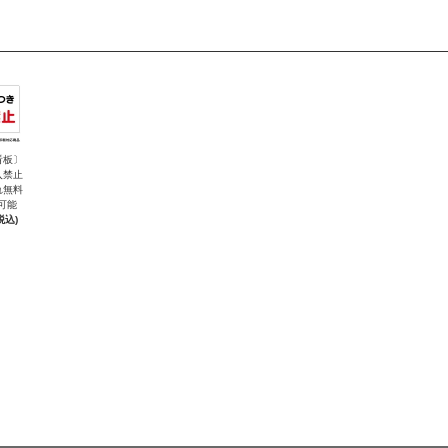
看板〕
入禁止
れ無料
可能
税込)