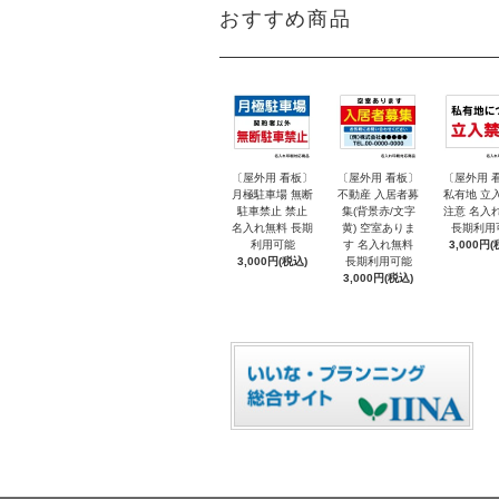
おすすめ商品
〔屋外用 看板〕
〔屋外用 看板〕
〔屋外用 
月極駐車場 無断
不動産 入居者募
私有地 立
駐車禁止 禁止
集(背景赤/文字
注意 名入
名入れ無料 長期
黄) 空室ありま
長期利用
利用可能
す 名入れ無料
3,000円(
3,000円(税込)
長期利用可能
3,000円(税込)