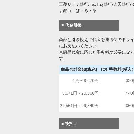
三菱ＵＦＪ銀行/PayPay銀行/楽天銀行/
ょ銀行 ぱ・る・る
■ 代金引換
商品と引き換えに代金を運送便のドラ
にお支払いください。
※商品代金に応じた手数料が必要にな
す。
商品合計金額(税込)
代引手数料(税込
1円～9.670円
33
9,671円～29,560円
44
29,561円～99,340円
66
■ 後払い