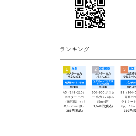
ランキング
1
2
3
A5（148×210）
200×900 ポスタ
B3（364×
ポスター 出力
ー 出力＋パネル
両面パウ
（光沢紙）＋パ
（5mm厚）
ラミネート
ネル（5mm厚）
1,540円(税込)
0μ） 10
385円(税込)
350円(税