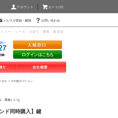
アカウント
カート(0)
メルマガ登録・解除
お問い合わせ
ストリー・シール・のぼり・看板・販促品
ーゼル
>
その他/オプション
ル
看板いいな
タンド同時購入】鍵