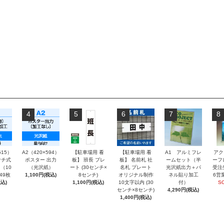
4
5
6
7
8
515）
A2（420×594）
【駐車場用 看
【駐車場用 看
A1 アルミフレ
アク
チ式
ポスター 出力
板】 班長 プレ
板】 名前札 社
ームセット（半
ーフ
（10
（光沢紙）
ート (30センチ×
名札 プレート
光沢紙出力＋パ
受注
～49枚
1,100円(税込)
8センチ)
オリジナル制作
ネル貼り加工
6営
込)
1,100円(税込)
10文字以内 (30
付）
S
センチ×8センチ)
4,290円(税込)
1,400円(税込)