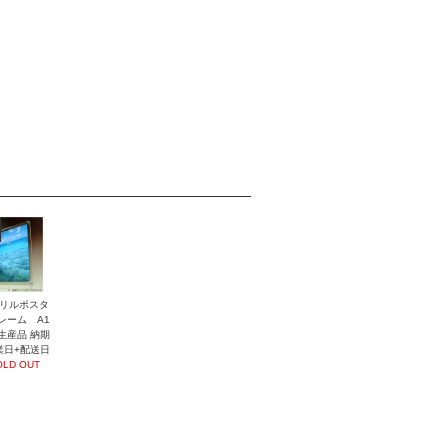
リルポスタ
レーム A1
生産品 納期
業日+配送日
OLD OUT