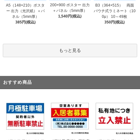
200×900 ポスター 出力
A5（148×210）ポスタ
B3（364×515） 両面
＋パネル（5mm厚）
ー 出力（光沢紙）＋パ
パウチ式ラミネート（10
1,540円(税込)
ネル（5mm厚）
0μ） 10～49枚
385円(税込)
350円(税込)
もっと見る
おすすめ商品