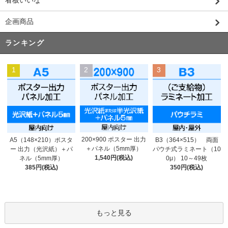
看板いいな
企画商品
ランキング
1
2
3
200×900 ポスター 出力
A5（148×210）ポスタ
B3（364×515） 両面
＋パネル（5mm厚）
ー 出力（光沢紙）＋パ
パウチ式ラミネート（10
1,540円(税込)
ネル（5mm厚）
0μ） 10～49枚
385円(税込)
350円(税込)
もっと見る