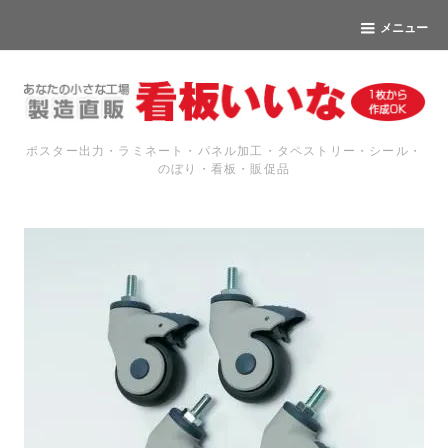
メニュー
ポスター出力・ラミネート・パネル加工・タペストリー・シール・
のぼり・看板・販促品