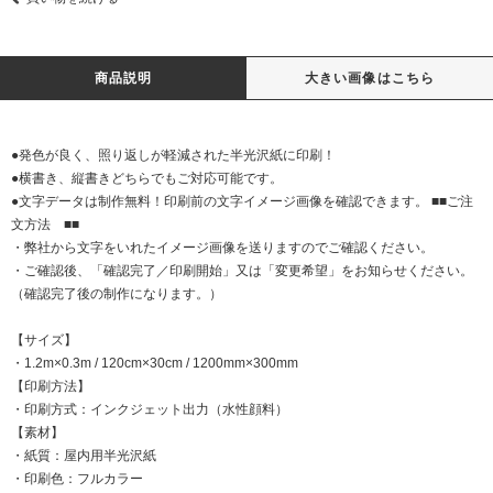
商品説明
大きい画像はこちら
●発色が良く、照り返しが軽減された半光沢紙に印刷！
●横書き、縦書きどちらでもご対応可能です。
●文字データは制作無料！印刷前の文字イメージ画像を確認できます。 ■■ご注
文方法 ■■
・弊社から文字をいれたイメージ画像を送りますのでご確認ください。
・ご確認後、「確認完了／印刷開始」又は「変更希望」をお知らせください。
（確認完了後の制作になります。）
【サイズ】
・1.2m×0.3m / 120cm×30cm / 1200mm×300mm
【印刷方法】
・印刷方式：インクジェット出力（水性顔料）
【素材】
・紙質：屋内用半光沢紙
・印刷色：フルカラー