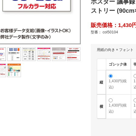
ポスター 議事録
ストリー (90cm×
販売価格：1,430円
型番： col50104
用紙の向き × フォント
ゴシック体
1,430円(税
1
縦
込)
込
1,430円(税
1
横
込)
込