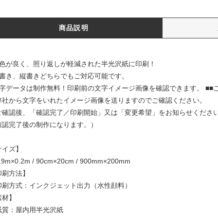
商品説明
発色が良く、照り返しが軽減された半光沢紙に印刷！
横書き、縦書きどちらでもご対応可能です。
文字データは制作無料！印刷前の文字イメージ画像を確認できます。 ■■ご
弊社から文字をいれたイメージ画像を送りますのでご確認ください。
ご確認後、「確認完了／印刷開始」又は「変更希望」をお知らせくださ
確認完了後の制作になります。）
サイズ】
.9m×0.2m / 90cm×20cm / 900mm×200mm
印刷方法】
印刷方式：インクジェット出力（水性顔料）
素材】
紙質：屋内用半光沢紙