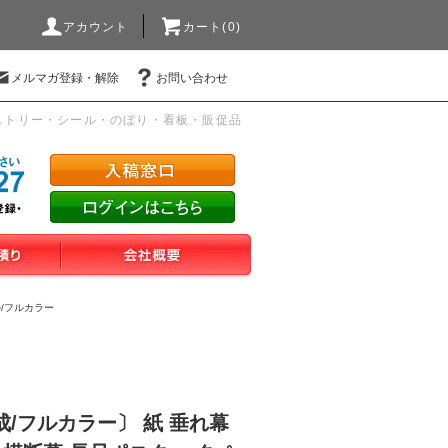
アカウント
カート(0)
メルマガ登録・解除
お問い合わせ
ストリー・シール・のぼり・看板・販促品
/フルカラー
/フルカラー〕 紙 垂れ幕