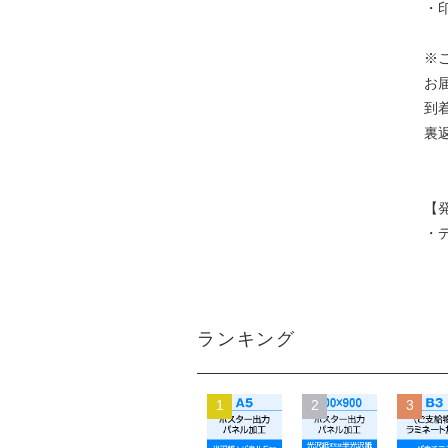
・
※
お
到
裏
【
・
ランキング
1
2
3