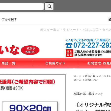
ープから探す
ポスター出力・ラミネート・パネル加工・タペ
ホーム
>
紙垂れ幕
>
オリジナル
ホーム
>
看板いいな
紙垂れ幕
看板いいな
〔オリジナル作成