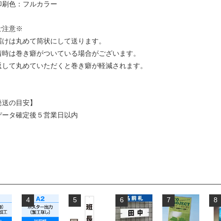
印刷色：フルカラー
ご注意※
届けは丸めて筒状にして送ります。
着時は巻き癖がついている場合がございます。
返して丸めていただくと巻き癖が軽減されます。
発送の目安】
データ確定後５営業日以内
4
5
6
7
8