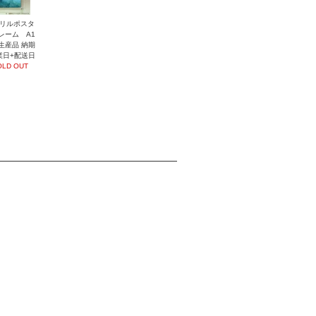
リルポスタ
レーム A1
生産品 納期
業日+配送日
OLD OUT