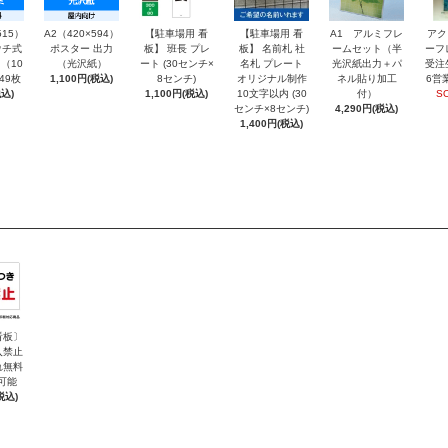
515）
A2（420×594）
【駐車場用 看
【駐車場用 看
A1 アルミフレ
アク
チ式
ポスター 出力
板】 班長 プレ
板】 名前札 社
ームセット（半
ーフ
（10
（光沢紙）
ート (30センチ×
名札 プレート
光沢紙出力＋パ
受注
～49枚
1,100円(税込)
8センチ)
オリジナル制作
ネル貼り加工
6営
込)
1,100円(税込)
10文字以内 (30
付）
S
センチ×8センチ)
4,290円(税込)
1,400円(税込)
看板〕
入禁止
れ無料
可能
税込)