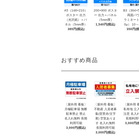
A5（148×210）
200×900 ポスタ
B3（364×
ポスター 出力
ー 出力＋パネル
両面パウ
（光沢紙）＋パ
（5mm厚）
ラミネート
ネル（5mm厚）
1,540円(税込)
0μ） 10
385円(税込)
350円(税
おすすめ商品
〔屋外用 看板〕
〔屋外用 看板〕
〔屋外用 
月極駐車場 無断
不動産 入居者募
私有地 立
駐車禁止 禁止
集(背景赤/文字
注意 名入
名入れ無料 長期
黄) 空室ありま
長期利用
利用可能
す 名入れ無料
3,000円(
3,000円(税込)
長期利用可能
3,000円(税込)