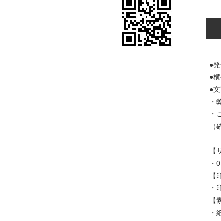
●
●
●
・
・
（
【
・0
【
・
【
・