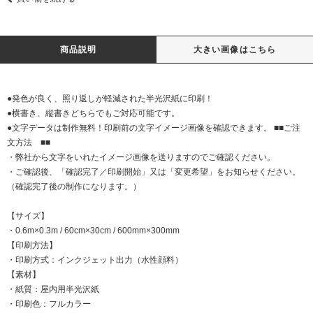
商品説明
大きい画像はこちら
●発色が良く、照り返しが軽減された半光沢紙に印刷！
●横書き、縦書きどちらでもご対応可能です。
●文字データは制作無料！印刷前の文字イメージ画像を確認できます。 ■■ご注
文方法 ■■
・弊社から文字をいれたイメージ画像を送りますのでご確認ください。
・ご確認後、「確認完了／印刷開始」又は「変更希望」をお知らせください。
（確認完了後の制作になります。）
【サイズ】
・0.6m×0.3m / 60cm×30cm / 600mm×300mm
【印刷方法】
・印刷方式：インクジェット出力（水性顔料）
【素材】
・紙質：屋内用半光沢紙
・印刷色：フルカラー