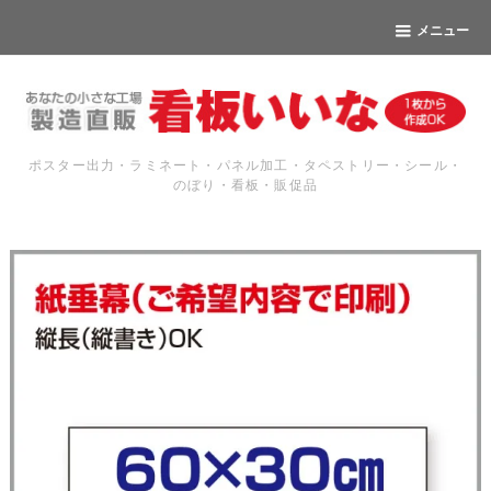
メニュー
ポスター出力・ラミネート・パネル加工・タペストリー・シール・
のぼり・看板・販促品