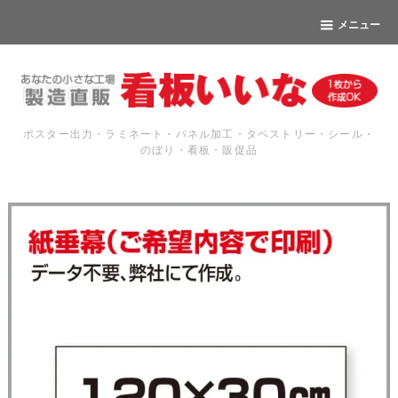
メニュー
ポスター出力・ラミネート・パネル加工・タペストリー・シール・
のぼり・看板・販促品