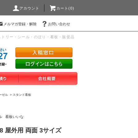
アカウント
カート(0)
メルマガ登録・解除
お問い合わせ
ストリー・シール・のぼり・看板・販促品
ーゼル
>
スタンド看板
ル
看板いいな
8 屋外用 両面 3サイズ