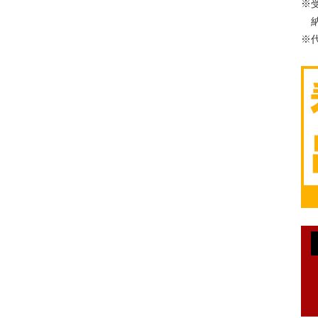
※
納
※