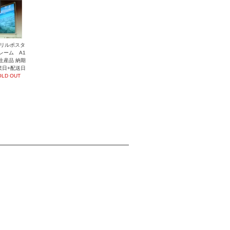
リルポスタ
レーム A1
生産品 納期
業日+配送日
OLD OUT