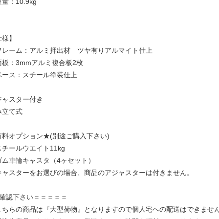
量：10.9kg
仕様】
フレーム：アルミ押出材 ツヤ有りアルマイト仕上
面板：3mmアルミ複合板2枚
ベース：スチール塗装仕上
ジャスター付き
み立て式
有料オプション★(別途ご購入下さい)
スチールウエイト11kg
ゴム車輪キャスタ（4ヶセット）
キャスターをお選びの場合、商品のアジャスターは付きません。
ご確認下さい＝＝＝＝＝
こちらの商品は『大型荷物』となりますので個人宅への配送はできませ