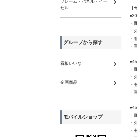
フレーム・パネル・イー
ゼル
【
●3
・面
・外
・有
グループから探す
・重
●4
看板いいな
・面
・外
企画商品
・有
・重
●4
・面
モバイルショップ
・外
・有