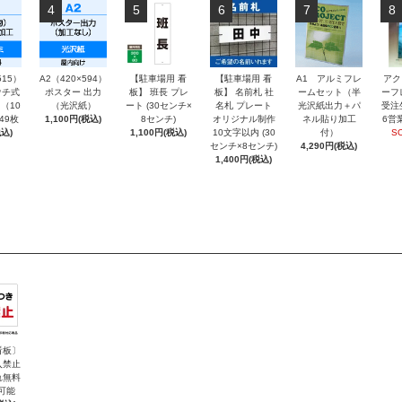
4
5
6
7
8
515）
A2（420×594）
【駐車場用 看
【駐車場用 看
A1 アルミフレ
アク
チ式
ポスター 出力
板】 班長 プレ
板】 名前札 社
ームセット（半
ーフ
（10
（光沢紙）
ート (30センチ×
名札 プレート
光沢紙出力＋パ
受注
～49枚
1,100円(税込)
8センチ)
オリジナル制作
ネル貼り加工
6営
込)
1,100円(税込)
10文字以内 (30
付）
S
センチ×8センチ)
4,290円(税込)
1,400円(税込)
看板〕
入禁止
れ無料
可能