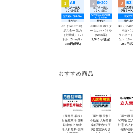
1
2
3
A5（148×210）
200×900 ポスタ
B3（364×
ポスター 出力
ー 出力＋パネル
両面パウ
（光沢紙）＋パ
（5mm厚）
ラミネート
ネル（5mm厚）
1,540円(税込)
0μ） 10
385円(税込)
350円(税
おすすめ商品
〔屋外用 看板〕
〔屋外用 看板〕
〔屋外用 
月極駐車場 無断
不動産 入居者募
私有地 立
駐車禁止 禁止
集(背景赤/文字
注意 名入
名入れ無料 長期
黄) 空室ありま
長期利用