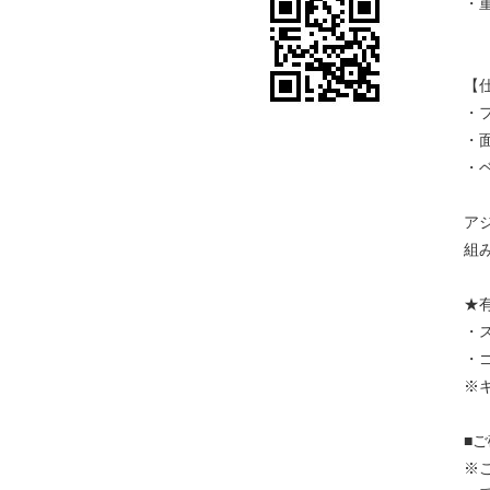
・重
【
・
・
・
ア
組
★
・
・
※
■
※