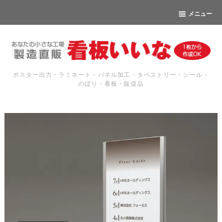
メニュー
ポスター出力・ラミネート・パネル加工・タペストリー・シール・
のぼり・看板・販促品