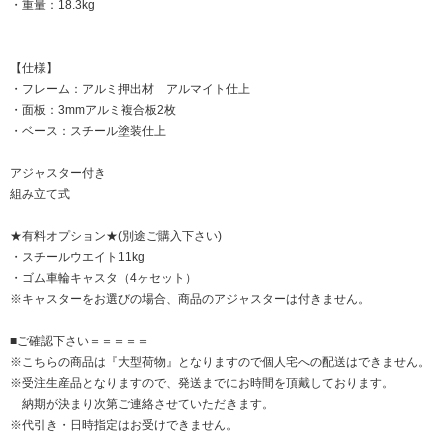
・重量：18.3kg
【仕様】
・フレーム：アルミ押出材 アルマイト仕上
・面板：3mmアルミ複合板2枚
・ベース：スチール塗装仕上
アジャスター付き
組み立て式
★有料オプション★(別途ご購入下さい)
・スチールウエイト11kg
・ゴム車輪キャスタ（4ヶセット）
※キャスターをお選びの場合、商品のアジャスターは付きません。
■ご確認下さい＝＝＝＝＝
※こちらの商品は『大型荷物』となりますので個人宅への配送はできません。
※受注生産品となりますので、発送までにお時間を頂戴しております。
納期が決まり次第ご連絡させていただきます。
※代引き・日時指定はお受けできません。