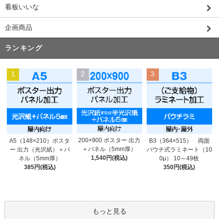
看板いいな
企画商品
ランキング
1
2
3
200×900 ポスター 出力
A5（148×210）ポスタ
B3（364×515） 両面
＋パネル（5mm厚）
ー 出力（光沢紙）＋パ
パウチ式ラミネート（10
1,540円(税込)
ネル（5mm厚）
0μ） 10～49枚
385円(税込)
350円(税込)
もっと見る