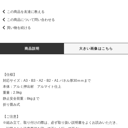
この商品を友達に教える
この商品について問い合わせる
買い物を続ける
商品説明
大きい画像はこちら
【仕様】
対応サイズ：A3・B3・A2・B2・A1 パネル厚30ｍｍまで
本体：アルミ押出材 アルマイト仕上
重量：2.9kg
静止安全荷重：8kgまで
折り畳み式
【ご注意】
※組み立て、取り付けの際は、必ず取り扱い説明書をよくお読みいただき、