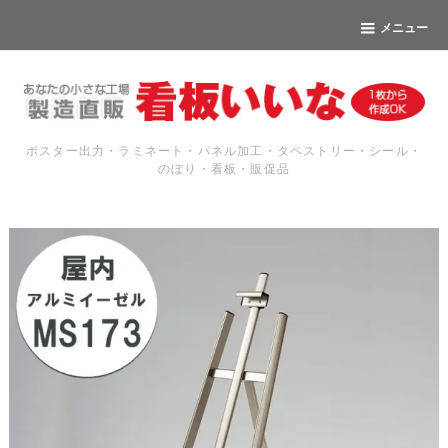
メニュー
ポスター出力・ラミネート・パネル加工・タペストリー・シール・
のぼり・看板・販促品