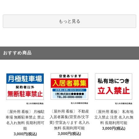
もっと見る
おすすめ商品
〔屋外用 看板〕 不動産
〔屋外用 看板〕 月極駐
〔屋外用 看板〕 私有地
入居者募集(背景赤/文字
車場 無断駐車禁止 禁止
立入禁止 注意 名入れ無
黄) 空室あります 名入れ
名入れ無料 長期利用可
料 長期利用可能
無料 長期利用可能
能
3,000円(税込)
3,000円(税込)
3,000円(税込)