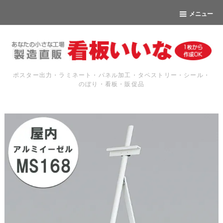
メニュー
ポスター出力・ラミネート・パネル加工・タペストリー・シール・
のぼり・看板・販促品