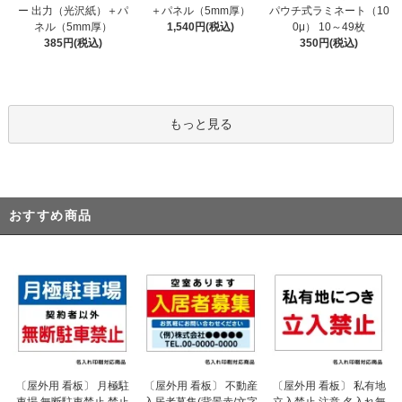
＋パネル（5mm厚）
ー 出力（光沢紙）＋パ
パウチ式ラミネート（10
1,540円(税込)
ネル（5mm厚）
0μ） 10～49枚
385円(税込)
350円(税込)
もっと見る
おすすめ商品
〔屋外用 看板〕 不動産
〔屋外用 看板〕 月極駐
〔屋外用 看板〕 私有地
入居者募集(背景赤/文字