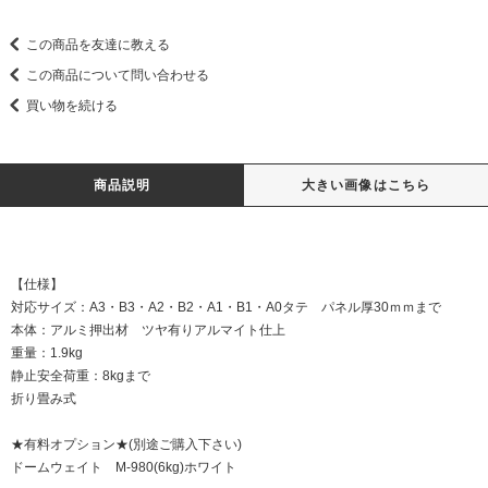
この商品を友達に教える
この商品について問い合わせる
買い物を続ける
商品説明
大きい画像はこちら
【仕様】
対応サイズ：A3・B3・A2・B2・A1・B1・A0タテ パネル厚30ｍｍまで
本体：アルミ押出材 ツヤ有りアルマイト仕上
重量：1.9kg
静止安全荷重：8kgまで
折り畳み式
★有料オプション★(別途ご購入下さい)
ドームウェイト M-980(6kg)ホワイト