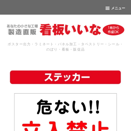
メニュー
ポスター出力・ラミネート・パネル加工・タペストリー・シール・
のぼり・看板・販促品