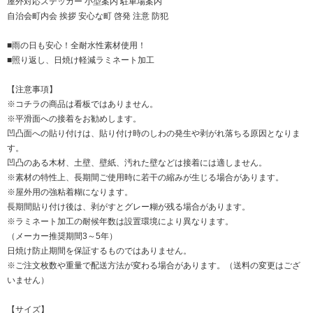
屋外対応ステッカー 小型案内 駐車場案内
自治会町内会 挨拶 安心な町 啓発 注意 防犯
■雨の日も安心！全耐水性素材使用！
■照り返し、日焼け軽減ラミネート加工
【注意事項】
※コチラの商品は看板ではありません。
※平滑面への接着をお勧めします。
凹凸面への貼り付けは、貼り付け時のしわの発生や剥がれ落ちる原因となりま
す。
凹凸のある木材、土壁、壁紙、汚れた壁などは接着には適しません。
※素材の特性上、長期間ご使用時に若干の縮みが生じる場合があります。
※屋外用の強粘着糊になります。
長期間貼り付け後は、剥がすとグレー糊が残る場合があります。
※ラミネート加工の耐候年数は設置環境により異なります。
（メーカー推奨期間3～5年）
日焼け防止期間を保証するものではありません。
※ご注文枚数や重量で配送方法が変わる場合があります。（送料の変更はござ
いません）
【サイズ】