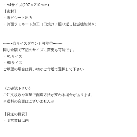
・A4サイズ(297 × 210ｍｍ)
【素材】
・塩ビシート出力
・片面ラミネート加工（日焼け／照り返し軽減機能付き）
------●◎サイズダウンも可能◎●------
同じ金額で下記のサイズに変更も可能です。
・A5サイズ
・B5サイズ
ご希望の場合は買い物かご付近で選択して下さい
《ご確認下さい》
ご注文枚数や重量で配送方法が変わる場合があります。
※送料の変更はございません※
【発送の目安】
・３営業日以内