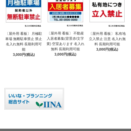
〔屋外用 看板〕 不動産
〔屋外用 看板〕 月極駐
〔屋外用 看板〕 私有地
入居者募集(背景赤/文字
車場 無断駐車禁止 禁止
立入禁止 注意 名入れ無
黄) 空室あります 名入れ
名入れ無料 長期利用可
料 長期利用可能
無料 長期利用可能
能
3,000円(税込)
3,000円(税込)
3,000円(税込)