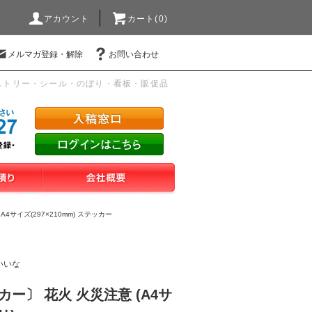
アカウント
カート(0)
メルマガ登録・解除
お問い合わせ
ストリー・シール・のぼり・看板・販促品
>
A4サイズ(297×210mm) ステッカー
いいな
ー〕 花火 火災注意 (A4サ