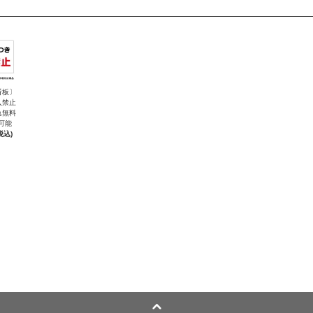
看板〕
入禁止
れ無料
可能
税込)