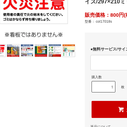
イズ/297×210ミ
販売価格：800円(
型番： col17018s
●無料サービス/サイ
購入数
枚
返品について