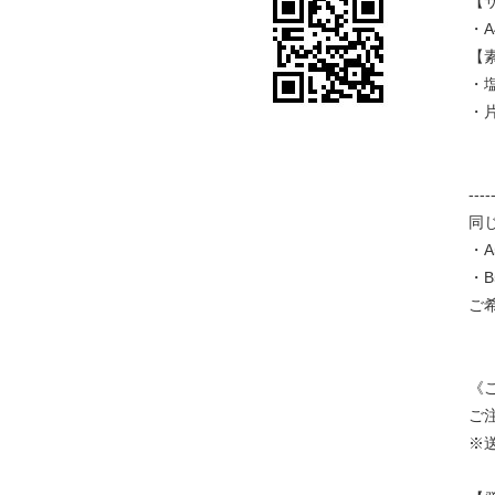
【
・A
【
・
・
--
同
・
・
ご
《
ご
※