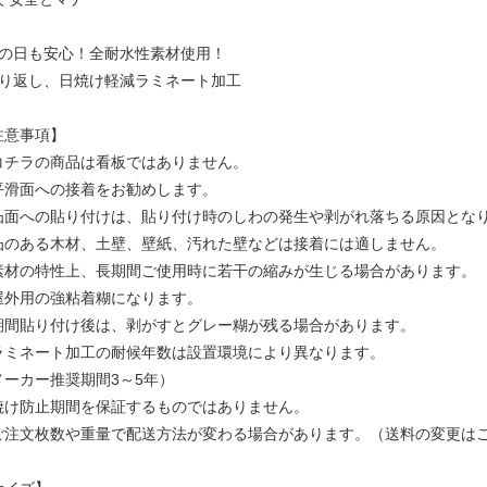
雨の日も安心！全耐水性素材使用！
照り返し、日焼け軽減ラミネート加工
注意事項】
コチラの商品は看板ではありません。
平滑面への接着をお勧めします。
凸面への貼り付けは、貼り付け時のしわの発生や剥がれ落ちる原因とな
凸のある木材、土壁、壁紙、汚れた壁などは接着には適しません。
素材の特性上、長期間ご使用時に若干の縮みが生じる場合があります。
屋外用の強粘着糊になります。
期間貼り付け後は、剥がすとグレー糊が残る場合があります。
ラミネート加工の耐候年数は設置環境により異なります。
メーカー推奨期間3～5年）
焼け防止期間を保証するものではありません。
ご注文枚数や重量で配送方法が変わる場合があります。（送料の変更は