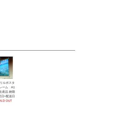
リルポスタ
レーム A1
生産品 納期
業日+配送日
OLD OUT