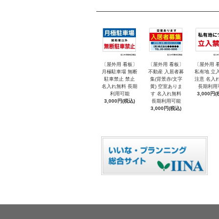
〔屋外用 看板〕
〔屋外用 看板〕
〔屋外用 
月極駐車場 無断
不動産 入居者募
私有地 立
駐車禁止 禁止
集(背景赤/文字
注意 名入
名入れ無料 長期
黄) 空室ありま
長期利用
利用可能
す 名入れ無料
3,000円(
3,000円(税込)
長期利用可能
3,000円(税込)