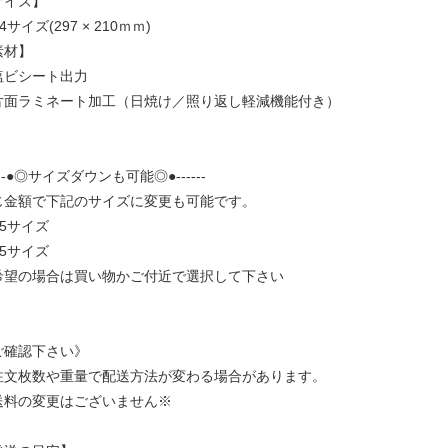
サイズ】
4サイズ(297 × 210ｍｍ)
素材】
塩ビシート出力
片面ラミネート加工（日焼け／照り返し軽減機能付き）
----●◎サイズダウンも可能◎●------
じ金額で下記のサイズに変更も可能です。
A5サイズ
B5サイズ
希望の場合は買い物かご付近で選択して下さい
ご確認下さい》
注文枚数や重量で配送方法が変わる場合があります。
送料の変更はございません※