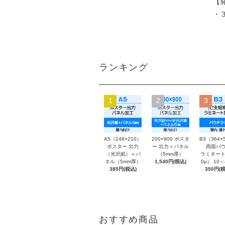
【
・
ランキング
1
2
3
A5（148×210）
200×900 ポスタ
B3（364×
ポスター 出力
ー 出力＋パネル
両面パウ
（光沢紙）＋パ
（5mm厚）
ラミネート
ネル（5mm厚）
1,540円(税込)
0μ） 10
385円(税込)
350円(税
おすすめ商品