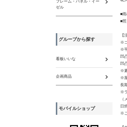
フレーム・パネル・イー
ゼル
■
■
【
グループから探す
※
※
凹
看板いいな
凹
※
企画商品
※
長
※
（
日
モバイルショップ
※