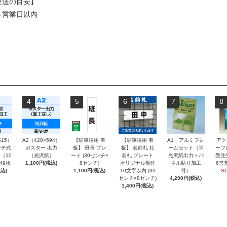
発送の目安】
３営業日以内
4
5
6
7
8
515）
A2（420×594）
【駐車場用 看
【駐車場用 看
A1 アルミフレ
アク
チ式
ポスター 出力
板】 班長 プレ
板】 名前札 社
ームセット（半
ーフ
（10
（光沢紙）
ート (30センチ×
名札 プレート
光沢紙出力＋パ
受注
～49枚
1,100円(税込)
8センチ)
オリジナル制作
ネル貼り加工
6営
込)
1,100円(税込)
10文字以内 (30
付）
S
センチ×8センチ)
4,290円(税込)
1,400円(税込)