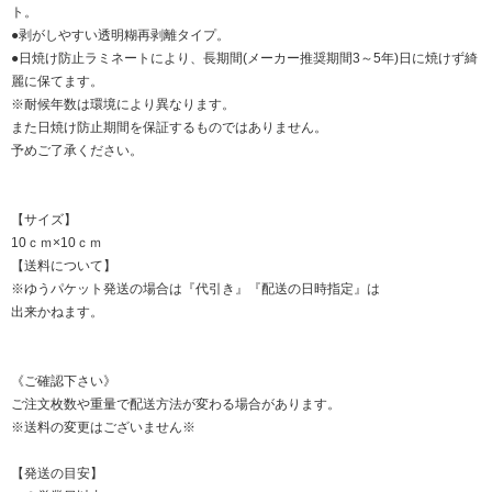
ト。
●剥がしやすい透明糊再剥離タイプ。
●日焼け防止ラミネートにより、長期間(メーカー推奨期間3～5年)日に焼けず綺
麗に保てます。
※耐候年数は環境により異なります。
また日焼け防止期間を保証するものではありません。
予めご了承ください。
【サイズ】
10ｃｍ×10ｃｍ
【送料について】
※ゆうパケット発送の場合は『代引き』『配送の日時指定』は
出来かねます。
《ご確認下さい》
ご注文枚数や重量で配送方法が変わる場合があります。
※送料の変更はございません※
【発送の目安】