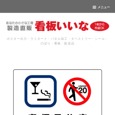
メニュー
ポスター出力・ラミネート・パネル加工・タペストリー・シール・
のぼり・看板・販促品