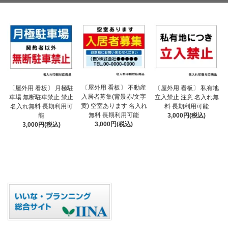
〔屋外用 看板〕 不動産
〔屋外用 看板〕 月極駐
〔屋外用 看板〕 私有地
入居者募集(背景赤/文字
車場 無断駐車禁止 禁止
立入禁止 注意 名入れ無
黄) 空室あります 名入れ
名入れ無料 長期利用可
料 長期利用可能
無料 長期利用可能
能
3,000円(税込)
3,000円(税込)
3,000円(税込)