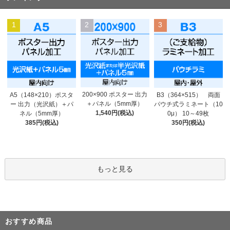
1
2
3
200×900 ポスター 出力
A5（148×210）ポスタ
B3（364×515） 両面
＋パネル（5mm厚）
ー 出力（光沢紙）＋パ
パウチ式ラミネート（10
1,540円(税込)
ネル（5mm厚）
0μ） 10～49枚
385円(税込)
350円(税込)
もっと見る
おすすめ商品