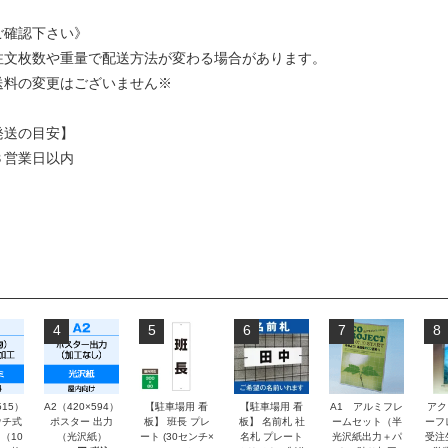
ご確認下さい》
注文枚数や重量で配送方法が変わる場合があります。
送料の変更はございません※
発送の目安】
３営業日以内
4
5
6
7
8
515）
A2（420×594）
【駐車場用 看
【駐車場用 看
A1 アルミフレ
アク
チ式
ポスター 出力
板】 班長 プレ
板】 名前札 社
ームセット（半
ーフ
（10
（光沢紙）
ート (30センチ×
名札 プレート
光沢紙出力＋パ
受注