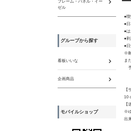
フレーム・パネル・イー
ゼル
●
●
●
●
グループから探す
●
※
ま
看板いいな
予
企画商品
【
10
【
※
モバイルショップ
出