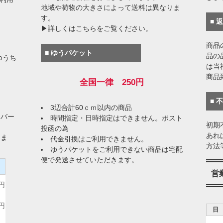
地域や荷物の大きさによって送料は異なりま
す。
■ 
▶詳しくはこちらをご覧ください。
商品
■ ゆうパケット
品の
ゆうち
は当
商品
全国一律 250円
■ 
3辺合計60ｃｍ以内の商品
イバー
時間指定・日時指定はできません。ポスト
初期
投函の為
あれ
りま
代金引換はご利用できません。
方法
ゆうパケットをご利用できない商品は宅配
便で発送させていただきます。
）
営
0円
0円
日