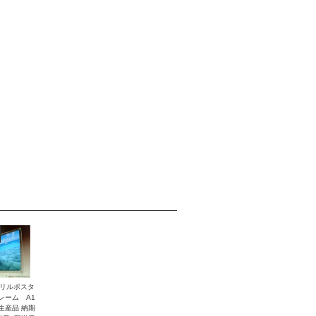
リルポスタ
レーム A1
生産品 納期