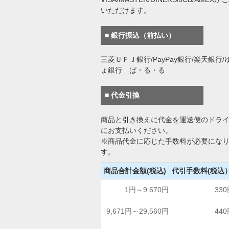
いただけます。
■ 銀行振込（前払い）
三菱ＵＦＪ銀行/PayPay銀行/楽天銀行/
ょ銀行 ぱ・る・る
■ 代金引換
商品と引き換えに代金を運送便のドラ
にお支払いください。
※商品代金に応じた手数料が必要にな
す。
商品合計金額(税込)
代引手数料(税込
1円～9.670円
33
9,671円～29,560円
44