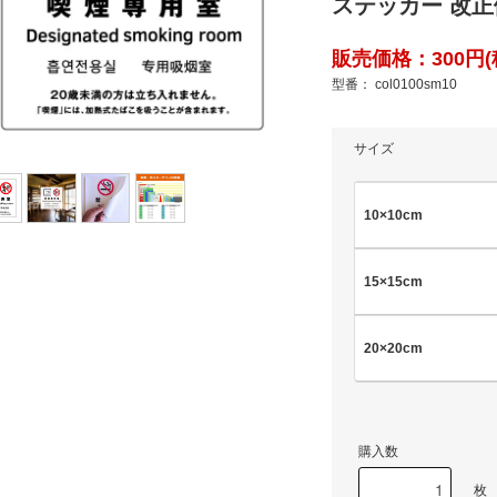
ステッカー 改
販売価格：300円(税
型番： col0100sm10
サイズ
10×10cm
15×15cm
20×20cm
購入数
枚