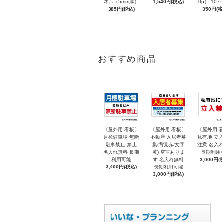
ネル（5mm厚）
1,540円(税込)
0μ） 10
385円(税込)
350円(税
おすすめ商品
〔屋外用 看板〕
〔屋外用 看板〕
〔屋外用 
月極駐車場 無断
不動産 入居者募
私有地 立
駐車禁止 禁止
集(背景赤/文字
注意 名入
名入れ無料 長期
黄) 空室ありま
長期利用
利用可能
す 名入れ無料
3,000円(
3,000円(税込)
長期利用可能
3,000円(税込)