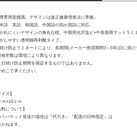
喫煙専用室標識。デザインは改正健康増進法に準拠。
日本語、英語、韓国語、中国語の四か国語に対応。
はがれにくいデザインの角丸仕様。中期用光沢塩ビ+中長期用マットラミ
剥がしやすい透明糊再剥離タイプ。
日焼け防止ラミネートにより、長期間(メーカー推奨期間3～5年)日に焼
耐候年数は環境により異なります。
た日焼け防止期間を保証するものではありません。
めご了承ください。
サイズ】
ｃｍ×10ｃｍ
送料について】
ゆうパケット発送の場合は『代引き』『配送の日時指定』は
来かねます。