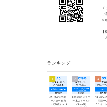
《
ご
※
【
・
ランキング
1
2
3
A5（148×210）
200×900 ポスタ
B3（364×
ポスター 出力
ー 出力＋パネル
両面パウ
（光沢紙）＋パ
（5mm厚）
ラミネート