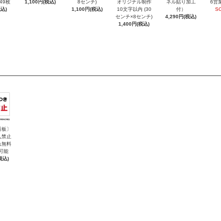
～49枚
1,100円(税込)
8センチ)
オリジナル制作
ネル貼り加工
6営
込)
1,100円(税込)
10文字以内 (30
付）
S
センチ×8センチ)
4,290円(税込)
1,400円(税込)
看板〕
入禁止
れ無料
可能
税込)