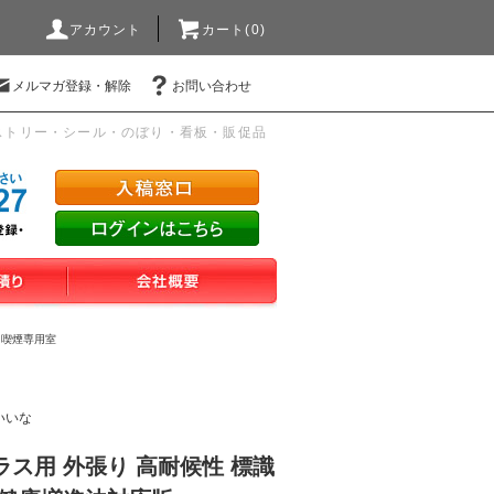
アカウント
カート(0)
メルマガ登録・解除
お問い合わせ
ストリー・シール・のぼり・看板・販促品
>
喫煙専用室
いいな
ガラス用 外張り 高耐候性 標識