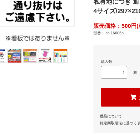
私有地につき 通
4サイズ/297×21
販売価格：500円(
型番： col16006p
購入数
枚
返品について
特定商取引法に基づく