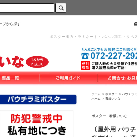
ープから探す
ポスター出力・ラミネート・パネル加工・タペ
ホーム
>
ポスター
>
パウチラ
ホーム
>
看板いいな
ポスター
看板いいな
〔屋外用 パウ