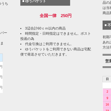
■ ゆうパケット
品の
ゆうち
は当
商品
全国一律 250円
■ 
3辺合計60ｃｍ以内の商品
イバー
時間指定・日時指定はできません。ポスト
初期
投函の為
あれ
りま
代金引換はご利用できません。
方法
ゆうパケットをご利用できない商品は宅配
便で発送させていただきます。
）
営
0円
0円
日
0円
2
9
16