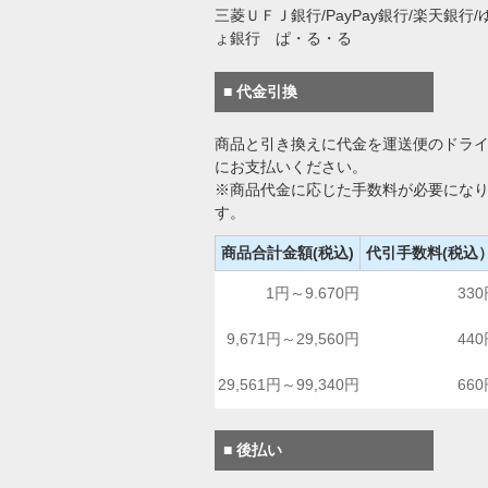
三菱ＵＦＪ銀行/PayPay銀行/楽天銀行/
ょ銀行 ぱ・る・る
■ 代金引換
商品と引き換えに代金を運送便のドラ
にお支払いください。
※商品代金に応じた手数料が必要にな
す。
商品合計金額(税込)
代引手数料(税込
1円～9.670円
33
9,671円～29,560円
44
29,561円～99,340円
66
■ 後払い