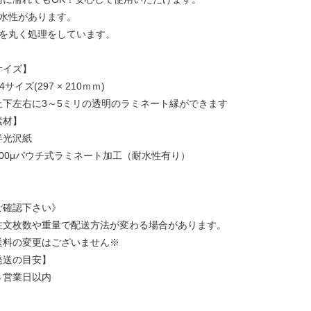
耐水性があります。
角を丸く処理をしています。
サイズ】
4サイズ(297 × 210ｍｍ)
上下左右に3～5ミリの透明のラミネート縁ができます
素材】
半光沢紙
100μパウチ式ラミネート加工（耐水性有り）
ご確認下さい》
注文枚数や重量で配送方法が変わる場合があります。
送料の変更はございません※
発送の目安】
３営業日以内