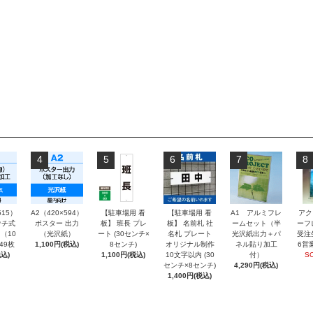
4
5
6
7
8
515）
A2（420×594）
【駐車場用 看
【駐車場用 看
A1 アルミフレ
アク
チ式
ポスター 出力
板】 班長 プレ
板】 名前札 社
ームセット（半
ーフ
（10
（光沢紙）
ート (30センチ×
名札 プレート
光沢紙出力＋パ
受注
～49枚
1,100円(税込)
8センチ)
オリジナル制作
ネル貼り加工
6営
込)
1,100円(税込)
10文字以内 (30
付）
S
センチ×8センチ)
4,290円(税込)
1,400円(税込)