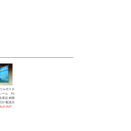
リルポスタ
レーム A1
生産品 納期
業日+配送日
OLD OUT