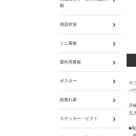
刷
感染対策
ミニ看板
屋外用看板
ポスター
※
パ
紙垂れ幕
月
立入
ステッカー・ピクト
■
雨