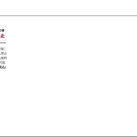
看板〕
入禁止
れ無料
可能
税込)