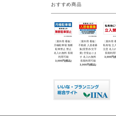
おすすめ商品
〔屋外用 看板〕
〔屋外用 看板〕
〔屋外用 
月極駐車場 無断
不動産 入居者募
私有地 立
駐車禁止 禁止
集(背景赤/文字
注意 名入
名入れ無料 長期
黄) 空室ありま
長期利用
利用可能
す 名入れ無料
3,000円(
3,000円(税込)
長期利用可能
3,000円(税込)