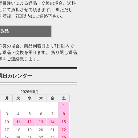
品目違いによる返品・交換の場合、送料
社にて負担させて頂きます。 ※ただし、
到着後、7日以内にご連絡下さい。
不良品
不良の場合、商品到着日より7日以内で
ば返品・交換を承ります。 折り返し返品
等をご連絡致します。
業日カレンダー
2026年8月
月
火
水
木
金
土
1
3
4
5
6
7
8
10
11
12
13
14
15
17
18
19
20
21
22