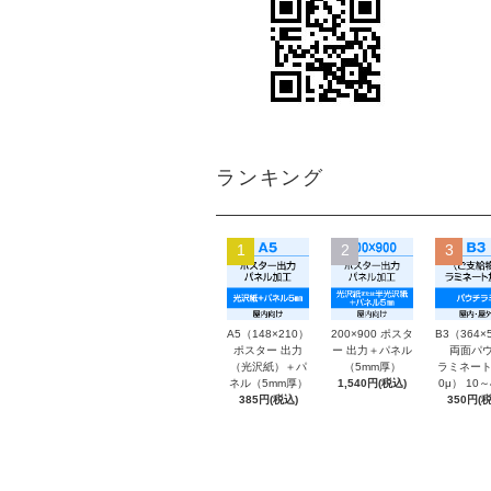
ランキング
1
2
3
A5（148×210）
200×900 ポスタ
B3（364×
ポスター 出力
ー 出力＋パネル
両面パウ
（光沢紙）＋パ
（5mm厚）
ラミネート
ネル（5mm厚）
1,540円(税込)
0μ） 10
385円(税込)
350円(税