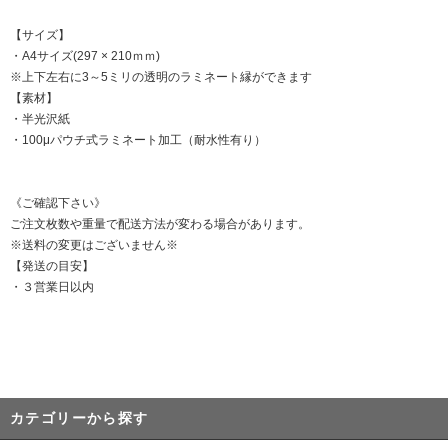
【サイズ】
・A4サイズ(297 × 210ｍｍ)
※上下左右に3～5ミリの透明のラミネート縁ができます
【素材】
・半光沢紙
・100μパウチ式ラミネート加工（耐水性有り）
《ご確認下さい》
ご注文枚数や重量で配送方法が変わる場合があります。
※送料の変更はございません※
【発送の目安】
・３営業日以内
カテゴリーから探す