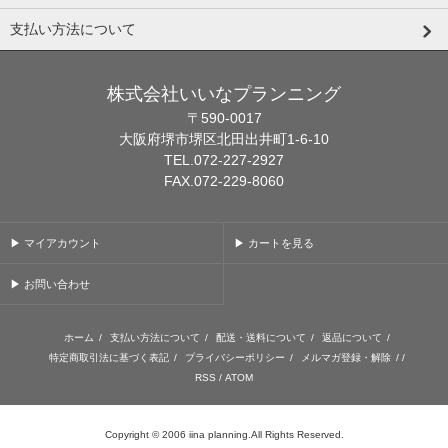
支払い方法について
株式会社いいなプランニング
〒590-0017
大阪府堺市堺区北田出井町1-6-10
TEL.072-227-2927
FAX.072-229-8060
▶ マイアカウント
▶ カートを見る
▶ お問い合わせ
ホーム
/
支払い方法について
/
配送・送料について
/
返品について
/
特定商取引法に基づく表記
/
プライバシーポリシー
/
メルマガ登録・解除
/ /
RSS
/
ATOM
Copyright © 2006 iina planning.All Rights Reserved.