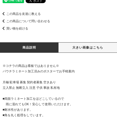
この商品を友達に教える
この商品について問い合わせる
買い物を続ける
商品説明
大きい画像はこちら
※コチラの商品は看板ではありません※
パウチラミネート加工済みのポスターでお手軽案内
月極 駐車場 募集 契約者募集 空きあり
立入禁止 無断立入 注意 子供 事故 私有地
■両面ラミネート加工をほどこしているので
雨に濡れてもOK！安心して使用いただけます。
■耐水性があります。
■角を丸く処理をしています。