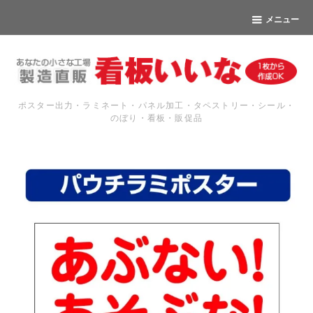
メニュー
ポスター出力・ラミネート・パネル加工・タペストリー・シール・
のぼり・看板・販促品