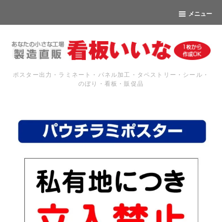
メニュー
ポスター出力・ラミネート・パネル加工・タペストリー・シール・
のぼり・看板・販促品