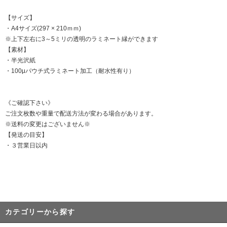
【サイズ】
・A4サイズ(297 × 210ｍｍ)
※上下左右に3～5ミリの透明のラミネート縁ができます
【素材】
・半光沢紙
・100μパウチ式ラミネート加工（耐水性有り）
《ご確認下さい》
ご注文枚数や重量で配送方法が変わる場合があります。
※送料の変更はございません※
【発送の目安】
・３営業日以内
カテゴリーから探す