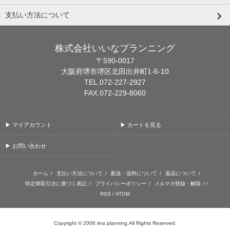
支払い方法について
株式会社いいなプランニング
〒590-0017
大阪府堺市堺区北田出井町1-6-10
TEL.072-227-2927
FAX.072-229-8060
▶ マイアカウント
▶ カートを見る
▶ お問い合わせ
ホーム
/
支払い方法について
/
配送・送料について
/
返品について
/
特定商取引法に基づく表記
/
プライバシーポリシー
/
メルマガ登録・解除
/ /
RSS
/
ATOM
Copyright © 2006 iina planning.All Rights Reserved.