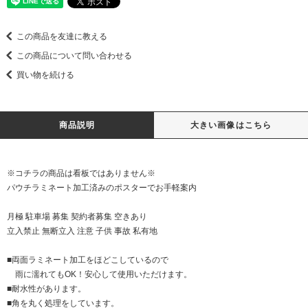
この商品を友達に教える
この商品について問い合わせる
買い物を続ける
商品説明
大きい画像はこちら
※コチラの商品は看板ではありません※
パウチラミネート加工済みのポスターでお手軽案内
月極 駐車場 募集 契約者募集 空きあり
立入禁止 無断立入 注意 子供 事故 私有地
■両面ラミネート加工をほどこしているので
雨に濡れてもOK！安心して使用いただけます。
■耐水性があります。
■角を丸く処理をしています。